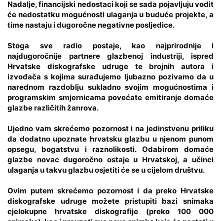
Nadalje, financijski nedostaci koji se sada pojavljuju vodit
će nedostatku mogućnosti ulaganja u buduće projekte, a
time nastaju i dugoročne negativne posljedice.
Stoga sve radio postaje, kao najprirodnije i
najdugoročnije partnere glazbenoj industriji, ispred
Hrvatske diskografske udruge te brojnih autora i
izvođača s kojima surađujemo ljubazno pozivamo da u
narednom razdoblju sukladno svojim mogućnostima i
programskim smjernicama povećate emitiranje domaće
glazbe različitih žanrova.
Ujedno vam skrećemo pozornost i na jedinstvenu priliku
da dodatno upoznate hrvatsku glazbu u njenom punom
opsegu, bogatstvu i raznolikosti. Odabirom domaće
glazbe novac dugoročno ostaje u Hrvatskoj, a učinci
ulaganja u takvu glazbu osjetiti će se u cijelom društvu.
Ovim putem skrećemo pozornost i da preko Hrvatske
diskografske udruge možete pristupiti bazi snimaka
cjelokupne hrvatske diskografije (preko 100 000