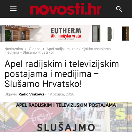
Naslovnica
Glazba
Apel radijskim i televizijskim postajama i
medijima – Slušamo Hrvatsko!
Apel radijskim i televizijskim
postajama i medijima –
Slušamo Hrvatsko!
Objavio
Radio Vinkovci
-
19 ožujka, 2020