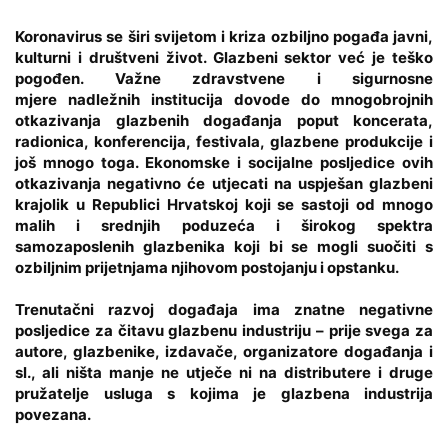
Koronavirus se širi svijetom i kriza ozbiljno pogađa javni,
kulturni i društveni život. Glazbeni sektor već je teško
pogođen. Važne zdravstvene i sigurnosne
mjere nadležnih institucija dovode do mnogobrojnih
otkazivanja glazbenih događanja poput koncerata,
radionica, konferencija, festivala, glazbene produkcije i
još mnogo toga. Ekonomske i socijalne posljedice ovih
otkazivanja negativno će utjecati na uspješan glazbeni
krajolik u Republici Hrvatskoj koji se sastoji od mnogo
malih i srednjih poduzeća i širokog spektra
samozaposlenih glazbenika koji bi se mogli suočiti s
ozbiljnim prijetnjama njihovom postojanju i opstanku.
Trenutačni razvoj događaja ima znatne negativne
posljedice za čitavu glazbenu industriju – prije svega za
autore, glazbenike, izdavače, organizatore događanja i
sl., ali ništa manje ne utječe ni na distributere i druge
pružatelje usluga s kojima je glazbena industrija
povezana.