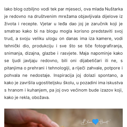
Iako blog ozbiljno vodi tek par mjeseci, ova mlada Nuštarka
je redovno na društvenim mrežama objavljivala dijelove iz
života i recepte. Vjetar u leđa dao joj je zaručnik koji je
smatrao kako bi na blogu mogla korisno predstaviti svoj
trud, a svoju veliku ulogu on danas ima iza kamere, vodi
tehnički dio, produkciju i sve što se tiče fotografiranja,
snimanja, dizajna, glazbe i rasvjete. Maja napominje kako
se ljudi javljaju redovno, bili oni dijabetičari ili ne, s
pitanjima o prehrani i tehnologiji, a riječi zahvale, potpore i
pohvala ne nedostaje. Inspiracija joj dolazi spontano, a
kako je završila ugostiteljsku školu, u pozadini ima iskustva
s hranom i kuhanjem, pa joj ovo većinom bude izazov koji,
kako je rekla, obožava.