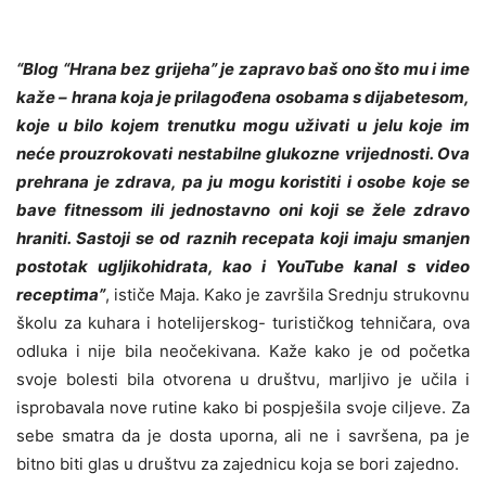
“Blog “Hrana bez grijeha” je zapravo baš ono što mu i ime
kaže – hrana koja je prilagođena osobama s dijabetesom,
koje u bilo kojem trenutku mogu uživati u jelu koje im
neće prouzrokovati nestabilne glukozne vrijednosti. Ova
prehrana je zdrava, pa ju mogu koristiti i osobe koje se
bave fitnessom ili jednostavno oni koji se žele zdravo
hraniti. Sastoji se od raznih recepata koji imaju smanjen
postotak ugljikohidrata, kao i YouTube kanal s video
receptima”
, ističe Maja. Kako je završila Srednju strukovnu
školu za kuhara i hotelijerskog- turističkog tehničara, ova
odluka i nije bila neočekivana. Kaže kako je od početka
svoje bolesti bila otvorena u društvu, marljivo je učila i
isprobavala nove rutine kako bi pospješila svoje ciljeve. Za
sebe smatra da je dosta uporna, ali ne i savršena, pa je
bitno biti glas u društvu za zajednicu koja se bori zajedno.