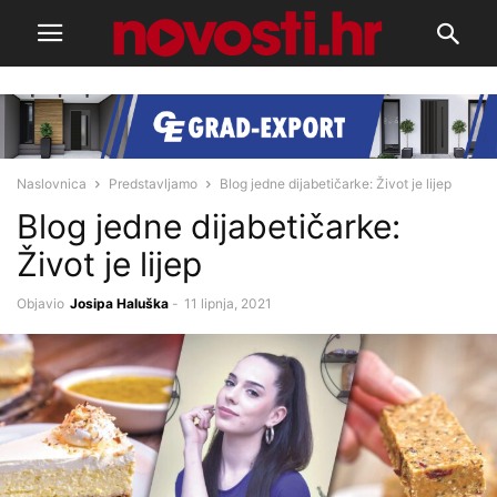
Naslovnica
Predstavljamo
Blog jedne dijabetičarke: Život je lijep
Blog jedne dijabetičarke:
Život je lijep
Objavio
Josipa Haluška
-
11 lipnja, 2021