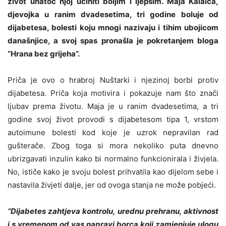
život unatoč njoj učiniti boljim i ljepšim. Maja Kalaica,
djevojka u ranim dvadesetima, tri godine boluje od
dijabetesa, bolesti koju mnogi nazivaju i tihim ubojicom
današnjice, a svoj spas pronašla je pokretanjem bloga
“Hrana bez grijeha”.
Priča je ovo o hrabroj Nuštarki i njezinoj borbi protiv
dijabetesa. Priča koja motivira i pokazuje nam što znači
ljubav prema životu. Maja je u ranim dvadesetima, a tri
godine svoj život provodi s dijabetesom tipa 1, vrstom
autoimune bolesti kod koje je uzrok nepravilan rad
gušterače. Zbog toga si mora nekoliko puta dnevno
ubrizgavati inzulin kako bi normalno funkcionirala i živjela.
No, ističe kako je svoju bolest prihvatila kao dijelom sebe i
nastavila živjeti dalje, jer od ovoga stanja ne može pobjeći.
“Dijabetes zahtjeva kontrolu, urednu prehranu, aktivnost
i s vremenom od vas napravi borca koji zamjenjuje ulogu