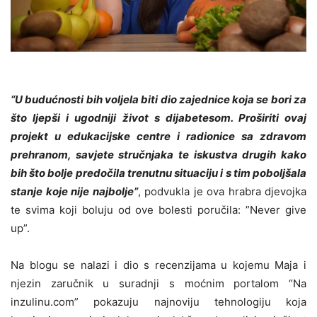
“U budućnosti bih voljela biti dio zajednice koja se bori za
što ljepši i ugodniji život s dijabetesom. Proširiti ovaj
projekt u edukacijske centre i radionice sa zdravom
prehranom, savjete stručnjaka te iskustva drugih kako
bih što bolje predočila trenutnu situaciju i s tim poboljšala
stanje koje nije najbolje”
, podvukla je ova hrabra djevojka
te svima koji boluju od ove bolesti poručila: ”Never give
up”.
Na blogu se nalazi i dio s recenzijama u kojemu Maja i
njezin zaručnik u suradnji s moćnim portalom “Na
inzulinu.com” pokazuju najnoviju tehnologiju koja