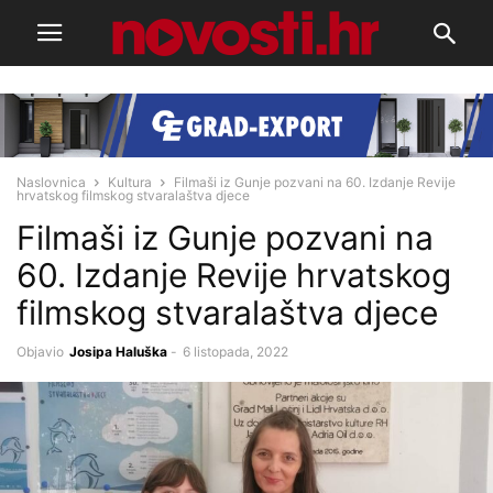
Naslovnica
Kultura
Filmaši iz Gunje pozvani na 60. Izdanje Revije
hrvatskog filmskog stvaralaštva djece
Filmaši iz Gunje pozvani na
60. Izdanje Revije hrvatskog
filmskog stvaralaštva djece
Objavio
Josipa Haluška
-
6 listopada, 2022