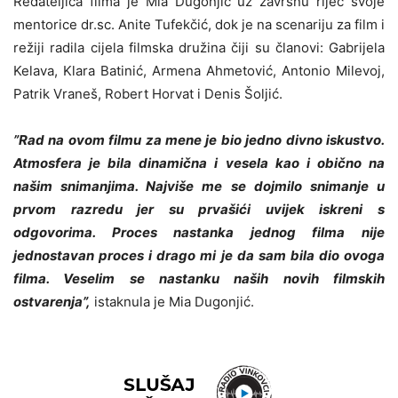
Redateljica filma je Mia Dugonjić uz završnu riječ svoje
mentorice dr.sc. Anite Tufekčić, dok je na scenariju za film i
režiji radila cijela filmska družina čiji su članovi: Gabrijela
Kelava, Klara Batinić, Armena Ahmetović, Antonio Milevoj,
Patrik Vraneš, Robert Horvat i Denis Šoljić.
”Rad na ovom filmu za mene je bio jedno divno iskustvo.
Atmosfera je bila dinamična i vesela kao i obično na
našim snimanjima. Najviše me se dojmilo snimanje u
prvom razredu jer su prvašići uvijek iskreni s
odgovorima. Proces nastanka jednog filma nije
jednostavan proces i drago mi je da sam bila dio ovoga
filma. Veselim se nastanku naših novih filmskih
ostvarenja”,
istaknula je Mia Dugonjić.