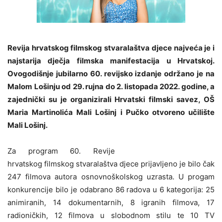
Revija hrvatskog filmskog stvaralaštva djece najveća je i
najstarija dječja filmska manifestacija u Hrvatskoj.
Ovogodišnje jubilarno 60. revijsko izdanje održano je na
Malom Lošinju od 29. rujna do 2. listopada 2022. godine, a
zajednički su je organizirali Hrvatski filmski savez, OŠ
Maria Martinolića Mali Lošinj i Pučko otvoreno učilište
Mali Lošinj.
Za program 60. Revije
hrvatskog filmskog stvaralaštva djece prijavljeno je bilo čak
247 filmova autora osnovnoškolskog uzrasta. U progam
konkurencije bilo je odabrano 86 radova u 6 kategorija: 25
animiranih, 14 dokumentarnih, 8 igranih filmova, 17
radioničkih, 12 filmova u slobodnom stilu te 10 TV