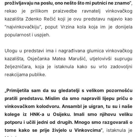
proživljavaju na poslu, ono nešto što mi putnici ne znamo“
,
rekao je prilikom praizvedbe ravnatelj vinkovačkog
kazališta Zdenko Rečić koji je ovu predstavu najavio kao
“najvinkovačkiju”, poput Vrzina kola koja im je donijela
popularnost i uspjeh.
Ulogu u predstavi ima i nagrađivana glumica vinkovačkog
kazališta, Osječanka Matea Marušić, utjelovivši suprugu
željezničara, koja je istaknula kako su vrlo zadovoljni
reakcijama publike.
„Primijetila sam da su gledatelji s velikom pozornošću
pratili predstavu. Mislim da smo napravili lijepu priču o
vinkovačkom kolodvoru. Ansambl je uigran, tu su i naše
kolege iz HNK-a u Osijeku. Imali smo njihovu veliku
potporu i učili jedni od drugih. Mnogo smo razgovarali o
tome kako se prije živjelo u Vinkovcima“
, istaknula je