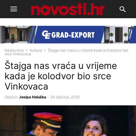
Naslovnica
Kultura
Štajga nas vraća u vrijeme kada je kolodvor bio
srce Vinkovaca
Štajga nas vraća u vrijeme
kada je kolodvor bio srce
Vinkovaca
Objavio
Josipa Haluška
-
24 siječnja, 2020