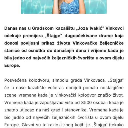
Danas nas u Gradskom kazalištu „Joza Ivakić“ Vinkovci
očekuje premijera „Štajge“, dugoočekivane drame koja
donosi povijesni prikaz života Vinkovačke željezničke
stanice od osnutka do današnjih dana i vrijeme kada je
bila jedno od najvećih željezničkih čvorišta u ovom dijelu
Europe.
Posvećena kolodvoru, simbolu grada Vinkovaca, „Štajga“
će u naše kazalište večeras donijeti pomalo nostalgične
scene vremena kada je vinkovački kolodvor značio život.
Vremena kada je zapošljavao više od 3500 osoba i kada je
znatno utjecao na naš grad i stanovnike. Vremena kada je
bio jedno od najvećih željezničkih čvorišta u ovom dijelu
Europe. Glavni su to razlozi zbog kojih je „Štajga“ itekako