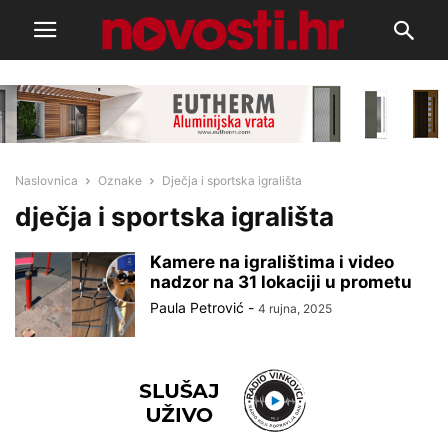
Naslovnica
Oznake
Dječja i sportska igrališta
dječja i sportska igrališta
Kamere na igralištima i video
nadzor na 31 lokaciji u prometu
Paula Petrović
-
4 rujna, 2025