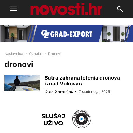
Naslovnica
Oznake
Dronovi
dronovi
Sutra zabrana letenja dronova
iznad Vukovara
Dora Serenčeš
-
17 studenoga, 2025