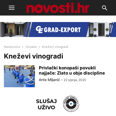
Naslovnica
Oznake
Kneževi vinogradi
Kneževi vinogradi
Privlački konopaši povukli
najjače: Zlato u obje discipline
Ante Miljanić
-
22 srpnja, 2025