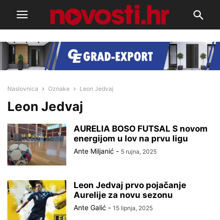
Naslovnica
Oznake
Leon Jedvaj
Leon Jedvaj
AURELIA BOSO FUTSAL S novom
energijom u lov na prvu ligu
Ante Miljanić
-
5 rujna, 2025
Leon Jedvaj prvo pojačanje
Aurelije za novu sezonu
Ante Galić
-
15 lipnja, 2025