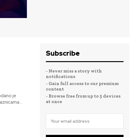
Subscribe
- Never miss a story with
notifications
- Gain full access to our premium
content
odano je
- Browse free from up to 5 devices
at once
aznicama...