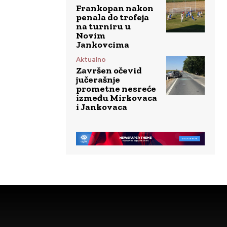
Frankopan nakon
penala do trofeja
na turniru u
Novim
Jankovcima
Aktualno
Završen očevid
jučerašnje
prometne nesreće
između Mirkovaca
i Jankovaca