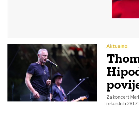
Aktualno
Thom
Hipod
povije
Za koncert Mar
rekordnih 281.7