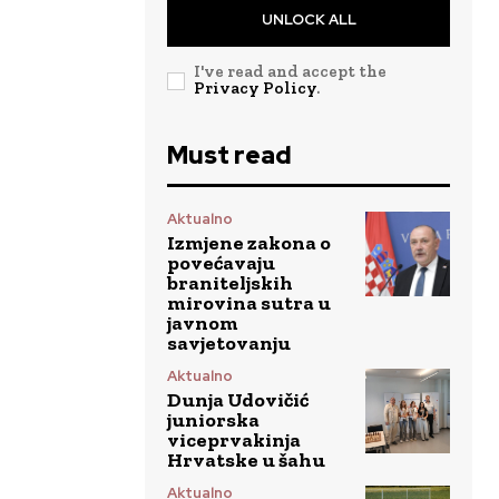
UNLOCK ALL
I've read and accept the
Privacy Policy
.
Must read
Aktualno
Izmjene zakona o
povećavaju
braniteljskih
mirovina sutra u
javnom
savjetovanju
Aktualno
Dunja Udovičić
juniorska
viceprvakinja
Hrvatske u šahu
Aktualno