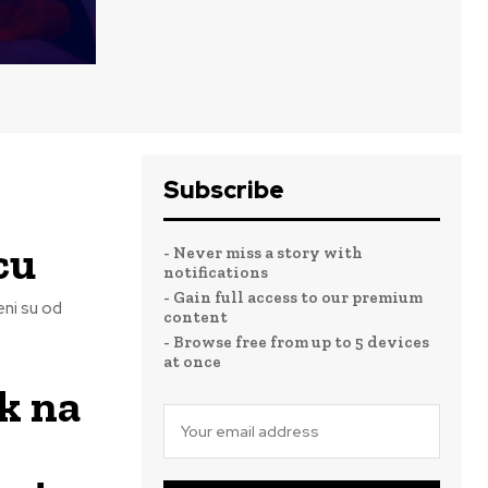
Subscribe
cu
- Never miss a story with
notifications
- Gain full access to our premium
eni su od
content
- Browse free from up to 5 devices
at once
k na