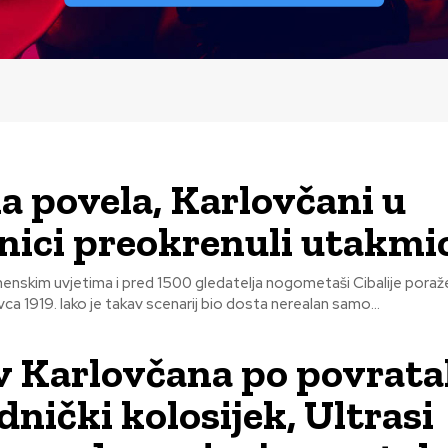
ia povela, Karlovčani u
nici preokrenuli utakmi
enskim uvjetima i pred 1500 gledatelja nogometaši Cibalije poraž
a 1919. Iako je takav scenarij bio dosta nerealan samo...
v Karlovčana po povrata
dnički kolosijek, Ultrasi