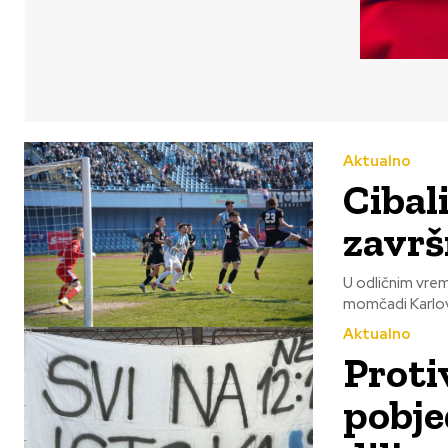
Aktualno
Cibal
završ
U odličnim vrem
momčadi Karlovc
Aktualno
Proti
pobje