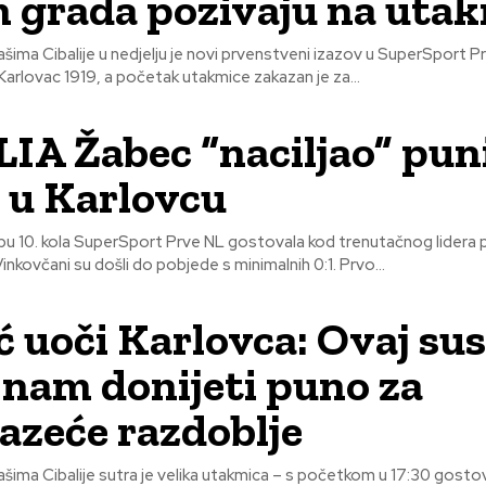
m grada pozivaju na uta
ma Cibalije u nedjelju je novi prvenstveni izazov u SuperSport Pr
Karlovac 1919, a početak utakmice zakazan je za...
IA Žabec “naciljao” pun
n u Karlovcu
lopu 10. kola SuperSport Prve NL gostovala kod trenutačnog lidera
Karlovca 1919. Vinkovčani su došli do pobjede s minimalnih 0:1. Prvo...
ć uoči Karlovca: Ovaj su
nam donijeti puno za
azeće razdoblje
ima Cibalije sutra je velika utakmica – s početkom u 17:30 gosto