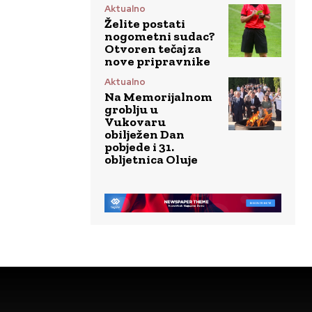
Aktualno
Želite postati
nogometni sudac?
Otvoren tečaj za
nove pripravnike
Aktualno
Na Memorijalnom
groblju u
Vukovaru
obilježen Dan
pobjede i 31.
obljetnica Oluje