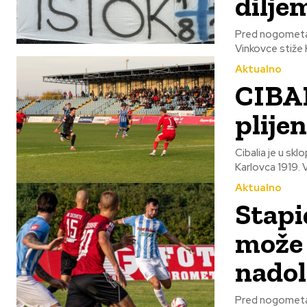
dilje
Pred nogometaši
Vinkovce stiže 
Aktualno
CIBAL
plije
Cibalia je u sk
Aktualno
Stapi
može 
nadol
Pred nogometaš