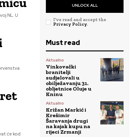
kmicu
UNLOCK ALL
voj NL. U
I've read and accept the
Privacy Policy
.
i
Must read
Aktualno
Vinkovački
 prvenstva
branitelji
sudjelovali u
obilježavanju 31.
obljetnice Oluje u
sret
Kninu
Aktualno
Križan Markić i
Krešimir
Šaravanja drugi
na kajak kupu na
rijeci Zrmanji
vat će kod