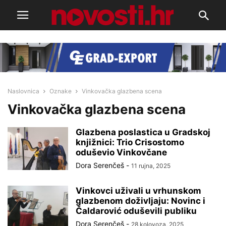
Naslovnica
Oznake
Vinkovačka glazbena scena
Vinkovačka glazbena scena
Glazbena poslastica u Gradskoj
knjižnici: Trio Crisostomo
oduševio Vinkovčane
Dora Serenčeš
-
11 rujna, 2025
Vinkovci uživali u vrhunskom
glazbenom doživljaju: Novinc i
Čaldarović oduševili publiku
Dora Serenčeš
-
28 kolovoza, 2025