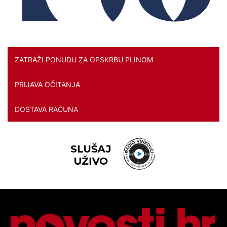
ZATRAŽI PONUDU ZA OPSKRBU PLINOM
PRIJAVA OČITANJA
DOSTAVA RAČUNA