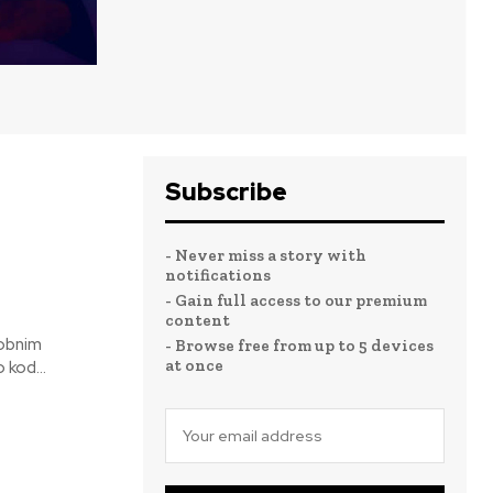
Subscribe
- Never miss a story with
notifications
- Gain full access to our premium
content
sobnim
- Browse free from up to 5 devices
at once
 kod...