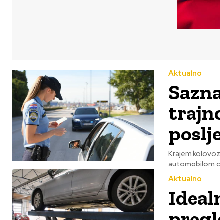
Aktualno
Saznal
trajno
poslj
Krajem kolovoza
automobilom osj
Aktualno
Ideal
pregl