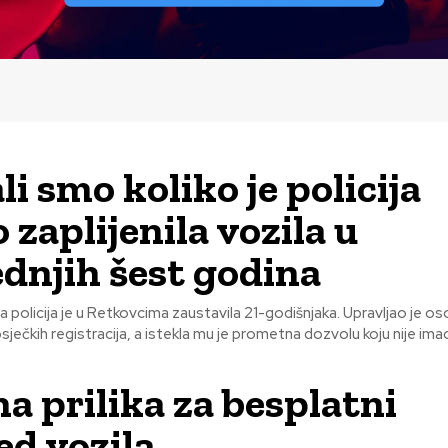
i smo koliko je policija
 zaplijenila vozila u
ednjih šest godina
 policija je u Retkovcima zaustavila 21-godišnjaka. Upravljao je o
ečkih registracija, a istekla mu je prometna dozvolu koju nije imao
na prilika za besplatni
ed vozila