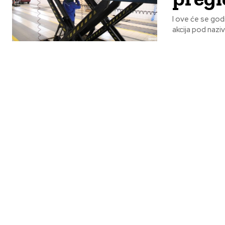
I ove će se go
akcija pod naziv