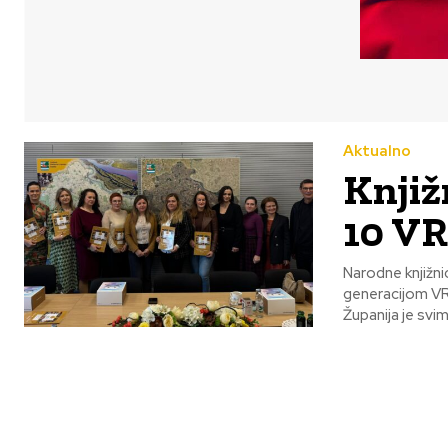
Aktualno
Knjiž
10 VR
Narodne knjižn
generacijom VR 
Županija je svim.