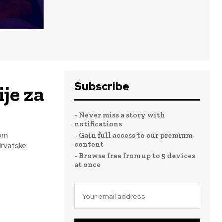
Subscribe
je za
- Never miss a story with
notifications
vom
- Gain full access to our premium
content
Hrvatske,
- Browse free from up to 5 devices
at once