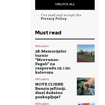
UNLOCK ALL
I've read and accept the
Privacy Policy
.
Must read
Aktualno
28. Memorijalni
turnir
“Mravunac-
Fegeli” na
rasporedu 19. i 20.
kolovoza
Aktualno
NOVE CIJENE
Benzin jeftiniji,
dizel dodatno
poskupljuje?
Aktualno