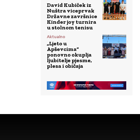
David Kubiček iz
Nuštra viceprvak
Državne završnice
Kinder joy turnira
u stolnom tenisu
Aktualno
„Ljeto u
Apševcima“
ponovno okuplja
ljubitelje pjesme,
plesa i običaja