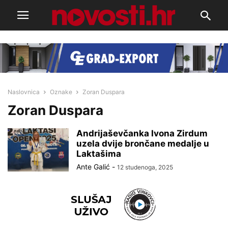
Naslovnica
Oznake
Zoran Duspara
Zoran Duspara
Andrijaševčanka Ivona Zirdum
uzela dvije brončane medalje u
Laktašima
Ante Galić
-
12 studenoga, 2025