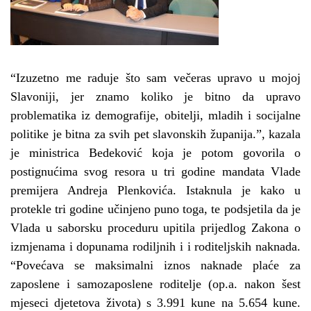
“Izuzetno me raduje što sam večeras upravo u mojoj
Slavoniji, jer znamo koliko je bitno da upravo
problematika iz demografije, obitelji, mladih i socijalne
politike je bitna za svih pet slavonskih županija.”, kazala
je ministrica Bedeković koja je potom
govorila o
postignućima svog resora u tri godine mandata Vlade
premijera Andreja Plenkovića. Istaknula je kako u
protekle tri godine učinjeno puno toga, te podsjetila da je
Vlada u saborsku proceduru upitila prijedlog Zakona o
izmjenama i dopunama rodiljnih i i roditeljskih naknada
.
“
Povećava se maksimalni iznos naknade plaće za
zaposlene i samozaposlene roditelje (op.a. nakon šest
mjeseci djetetova života) s 3.991 kune na 5.654 kune.