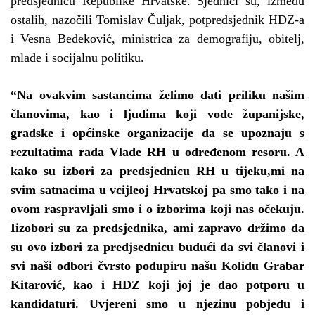
predsjednicu Republike Hrvatske.
Sjednici su, između
ostalih, nazočili Tomislav Čuljak, potpredsjednik HDZ-a
i Vesna Bedeković, ministrica za demografiju, obitelj,
mlade i socijalnu politiku.
“Na ovakvim sastancima želimo dati priliku našim
članovima, kao i ljudima koji vode županijske,
gradske i općinske organizacije da se upoznaju s
rezultatima rada Vlade RH u određenom resoru. A
kako su izbori za predsjednicu RH u tijeku,mi na
svim satnacima u vcijleoj Hrvatskoj pa smo tako i na
ovom raspravljali smo i o izborima koji nas očekuju.
Iizobori su za predsjednika, ami zapravo držimo da
su ovo izbori za predjsednicu budući da svi članovi i
svi naši odbori čvrsto podupiru našu Kolidu Grabar
Kitarović, kao i HDZ koji joj je dao potporu u
kandidaturi. Uvjereni smo u njezinu pobjedu i