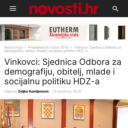
Naslovnica
Predsjednički izbori 2019
Vinkovci: Sjednica Odbora za
demografiju, obitelj, mlade i socijalnu politiku HDZ-a
Vinkovci: Sjednica Odbora za
demografiju, obitelj, mlade i
socijalnu politiku HDZ-a
Objavio
Zeljko Komljenovic
-
12 prosinca, 2019