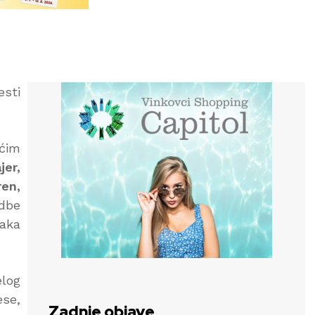
sti
ećim
jer,
ren,
edbe
raka
elog
ese,
Zadnje objave