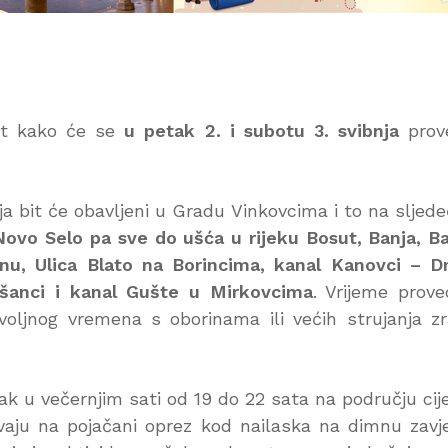
est kako će se
u petak 2. i subotu 3. svibnja
prove
bit će obavljeni u Gradu Vinkovcima i to na sljed
Novo Selo pa sve do ušća u rijeku Bosut, Banja, Ba
snu, Ulica Blato na Borincima, kanal Kanovci – D
bušanci i kanal Gušte u Mirkovcima
. Vrijeme prov
oljnog vremena s oborinama ili većih strujanja z
k u večernjim sati od 19 do 22 sata na području cij
vaju na pojačani oprez kod nailaska na dimnu zavj