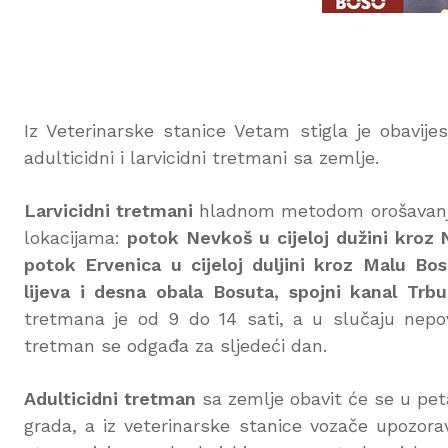
Iz Veterinarske stanice Vetam stigla je obavij
adulticidni i larvicidni tretmani sa zemlje.
Larvicidni tretmani
hladnom metodom orošavanja 
lokacijama:
potok Nevkoš u cijeloj dužini kroz 
potok Ervenica u cijeloj duljini kroz Malu Bo
lijeva i desna obala Bosuta, spojni kanal Tr
tretmana je od 9 do 14 sati, a u slučaju nepov
tretman se odgađa za sljedeći dan.
Adulticidni tretman
sa zemlje obavit će se u peta
grada, a iz veterinarske stanice vozače upozora