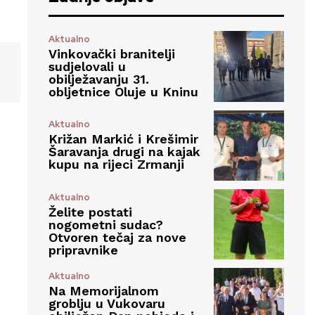
Aktualno
Vinkovački branitelji
sudjelovali u
obilježavanju 31.
obljetnice Oluje u Kninu
Aktualno
Križan Markić i Krešimir
Šaravanja drugi na kajak
kupu na rijeci Zrmanji
Aktualno
Želite postati
nogometni sudac?
Otvoren tečaj za nove
pripravnike
Aktualno
Na Memorijalnom
groblju u Vukovaru