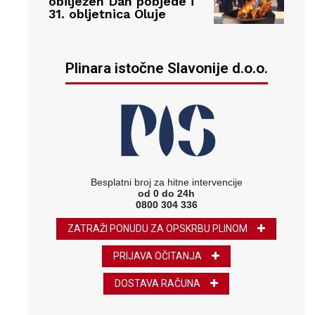
obilježen Dan pobjede i
31. obljetnica Oluje
Plinara istočne Slavonije d.o.o.
Besplatni broj za hitne intervencije
od 0 do 24h
0800 304 336
ZATRAŽI PONUDU ZA OPSKRBU PLINOM
PRIJAVA OČITANJA
DOSTAVA RAČUNA