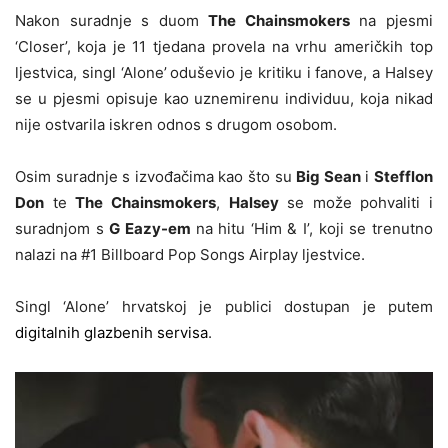
Nakon suradnje s duom
The Chainsmokers
na pjesmi
‘Closer’,
koja je 11 tjedana provela na vrhu američkih top
ljestvica, singl ‘Alone’
oduševio je kritiku i fanove, a Halsey
se u pjesmi opisuje kao uznemirenu individuu, koja nikad
nije ostvarila iskren odnos s drugom osobom.
Osim suradnje s izvođačima kao što su
Big Sean
i
Stefflon
Don
te
The Chainsmokers
,
Halsey
se može pohvaliti i
suradnjom s
G Eazy-em
na hitu ‘Him & I’, koji se trenutno
nalazi na #1 Billboard Pop Songs Airplay ljestvice.
Singl ‘Alone’ hrvatskoj je publici dostupan je putem
digitalnih glazbenih servisa
.