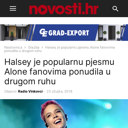
Naslovnica
Glazba
Halsey je popularnu pjesmu Alone fanovima
ponudila u drugom ruhu
Halsey je popularnu pjesmu
Alone fanovima ponudila u
drugom ruhu
Objavio
Radio Vinkovci
-
23 ožujka, 2018