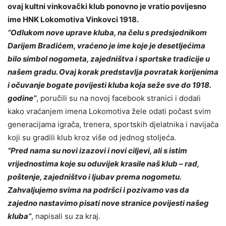
ovaj kultni vinkovački klub ponovno je vratio povijesno
ime HNK Lokomotiva Vinkovci 1918.
“Odlukom nove uprave kluba, na čelu s predsjednikom
Darijem Bradićem, vraćeno je ime koje je desetljećima
bilo simbol nogometa, zajedništva i sportske tradicije u
našem gradu. Ovaj korak predstavlja povratak korijenima
i očuvanje bogate povijesti kluba koja seže sve do 1918.
godine”
, poručili su na novoj facebook stranici i dodali
kako vraćanjem imena Lokomotiva žele odati počast svim
generacijama igrača, trenera, sportskih djelatnika i navijača
koji su gradili klub kroz više od jednog stoljeća.
“Pred nama su novi izazovi i novi ciljevi, ali s istim
vrijednostima koje su oduvijek krasile naš klub – rad,
poštenje, zajedništvo i ljubav prema nogometu.
Zahvaljujemo svima na podršci i pozivamo vas da
zajedno nastavimo pisati nove stranice povijesti našeg
kluba”
, napisali su za kraj.