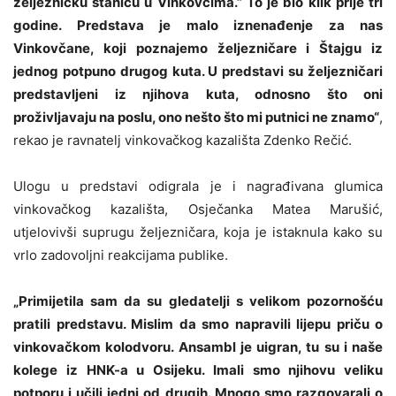
željezničku stanicu u Vinkovcima.” To je bio klik prije tri
godine. Predstava je malo iznenađenje za nas
Vinkovčane, koji poznajemo željezničare i Štajgu iz
jednog potpuno drugog kuta. U predstavi su željezničari
predstavljeni iz njihova kuta, odnosno što oni
proživljavaju na poslu, ono nešto što mi putnici ne znamo“
,
rekao je ravnatelj vinkovačkog kazališta Zdenko Rečić.
Ulogu u predstavi odigrala je i nagrađivana glumica
vinkovačkog kazališta, Osječanka Matea Marušić,
utjelovivši suprugu željezničara, koja je istaknula kako su
vrlo zadovoljni reakcijama publike.
„Primijetila sam da su gledatelji s velikom pozornošću
pratili predstavu. Mislim da smo napravili lijepu priču o
vinkovačkom kolodvoru. Ansambl je uigran, tu su i naše
kolege iz HNK-a u Osijeku. Imali smo njihovu veliku
potporu i učili jedni od drugih. Mnogo smo razgovarali o