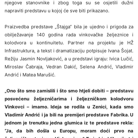
njegove stanovnike i zbog toga su se osjetili dužni
napraviti predstavu u kojoj će sve biti prikazano.
Praizvedba predstave „Štajga“ bila je ujedno i prigoda za
obilježavanje 140 godina rada vinkovačke željeznice i
kolodvora u kontinuitetu. Partner na projektu je HŽ
Infrastruktura, a tekst i dramatizaciju potpisuje Ivana Šojat.
Režiju Jasmin Novljaković, a u predstavi igraju: Ivica Lučić,
Miroslav Čabraja, Vedran Dakić, Selena Andrić, Vladimir
Andrić i Matea Marušić.
„Ono što smo zamislili i što smo htjeli dobiti – predstavu
posvećenu željezničarima i željezničkom kolodvoru
Vinkovci – imamo. Ideja se rodila u Zenici, kada smo
Vladimir Andrić i ja bili na premijeri predstave Fabrika. U
jednom je trenutku jedna glumica iz te predstave rekla:
“Ja, da bih došla u Europu, moram doći prvo na