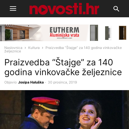
Naslovnica
Kultura
Praizvedba “Štajge” za 140 godina vinkovačke
željeznice
Praizvedba “Štajge” za 140
godina vinkovačke željeznice
Objavio
Josipa Haluška
-
30 prosinca, 2019