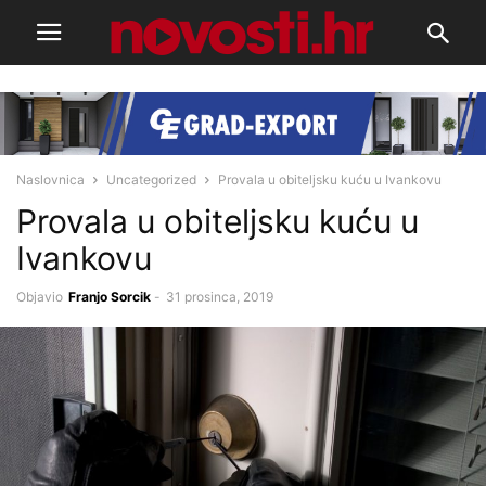
Naslovnica
Uncategorized
Provala u obiteljsku kuću u Ivankovu
Provala u obiteljsku kuću u
Ivankovu
Objavio
Franjo Sorcik
-
31 prosinca, 2019