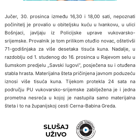
Jučer, 30. prosinca između 16,30 i 18,00 sati, nepoznati
počinitelj je provalio u obiteljsku kuću u Ivankovu, u ulici
Bošnjaci, javljaju iz Policijske uprave vukovarsko-
srijemske. Provalnik je tom prilikom otuđio novac, oštetivši
71-godišnjaka za više desetaka tisuća kuna. Nadalje, u
razdoblju od 1. studenog do 16. prosinca u Rajevom selu u
šumskom predjelu „Savski lugovi“, posječena su i otuđena
stabla hrasta. Materijalna šteta pričinjena javnom poduzeću
iznosi više tisuća kuna.
T
ijekom protekl
a 24 sata
na
području PU vukovarsko-srijemske zabilježena
je i
jedna
prometn
a
nesreć
a
u kojoj je nastupila samo materijalna
šteta i to na
županijskoj cesti Cerna-Babina Greda
.