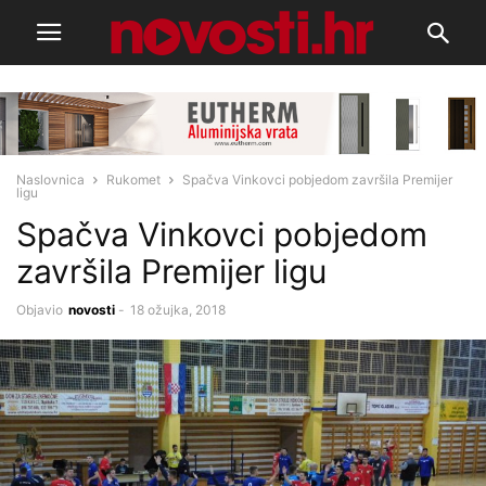
Naslovnica
Rukomet
Spačva Vinkovci pobjedom završila Premijer
ligu
Spačva Vinkovci pobjedom
završila Premijer ligu
Objavio
novosti
-
18 ožujka, 2018