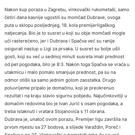
Nakon kup poraza u Zagrebu, vinkovački rukometaši, samo
četiri dana kasnije ugostili su momčad Dubrave, ovoga
puta u sklopu posljednjeg, 18. kola premijerligaškog
natjecanja. Bio je to susret u koji su obje momčadi mogle
ući rasterećeno, jer i Dubrava i Spačva već su ranije
osigurali nastup u Ligi za prvaka. U susret su bolje ušli
gosti, koji su već u sedmoj minuti susreta imali prednost
od pet pogodaka, bilo je 8:3. Nakon toga Spačva se vraća u
utakmicu i malo pomalo smanjuje prednost, pa su na
odmor otišli sa samo jednim golom zaostatka. Drugo
poluvrijeme pripalo je domaćinu, koji je preokrenuo
rezultat i na kraju slavio sigurnu pobjedu. Najučinkovitiji u
domaćim redovima bio je Ivan Jurić s osam pogodaka, a
treba istaknuti i vratara Stojanovića s 11 obrana.
Dubrava je, unatoč ovom porazu, Premijer ligu završila na
prvom mjestu sa 27 bodova, a slijede Varaždin, Poreč i
Spačva s po 23. Vinkovački rukometaši tako će se već