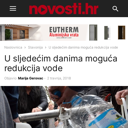
Naslovnica
Slavonija
U sljedećim danima moguća redukcija vode
U sljedećim danima moguća
redukcija vode
Objavio
Marija Gerovac
-
2 travnja, 2018