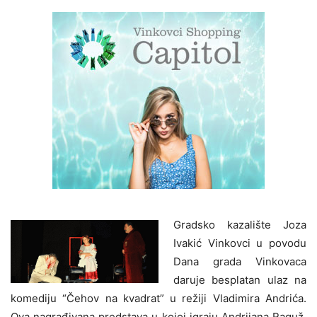
Gradsko kazalište Joza
Ivakić Vinkovci u povodu
Dana grada Vinkovaca
daruje besplatan ulaz na
komediju “Čehov na kvadrat” u režiji Vladimira Andrića.
Ova nagrađivana predstava u kojoj igraju Andrijana Raguž,