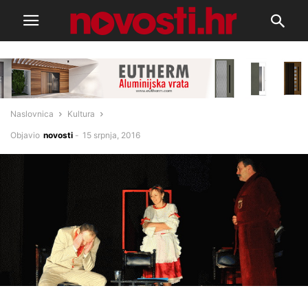
Naslovnica
Kultura
Objavio
novosti
-
15 srpnja, 2016