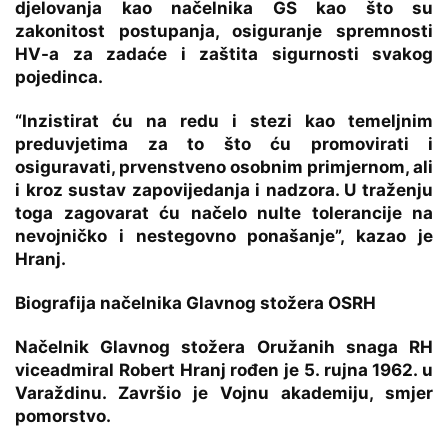
djelovanja kao načelnika GS kao što su
zakonitost postupanja, osiguranje spremnosti
HV-a za zadaće i zaštita sigurnosti svakog
pojedinca.
“Inzistirat ću na redu i stezi kao temeljnim
preduvjetima za to što ću promovirati i
osiguravati, prvenstveno osobnim primjernom, ali
i kroz sustav zapovijedanja i nadzora. U traženju
toga zagovarat ću načelo nulte tolerancije na
nevojničko i nestegovno ponašanje”, kazao je
Hranj.
Biografija načelnika Glavnog stožera OSRH
Načelnik Glavnog stožera Oružanih snaga RH
viceadmiral Robert Hranj rođen je 5. rujna 1962. u
Varaždinu. Završio je Vojnu akademiju, smjer
pomorstvo.