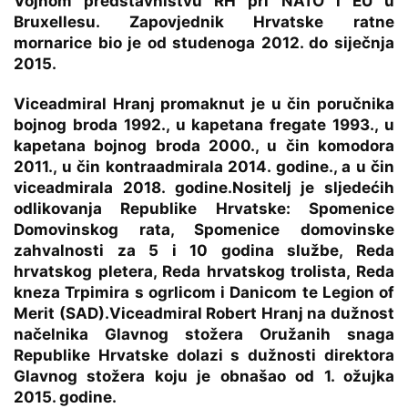
Vojnom predstavništvu RH pri NATO i EU u
Bruxellesu. Zapovjednik Hrvatske ratne
mornarice bio je od studenoga 2012. do siječnja
2015.
Viceadmiral Hranj promaknut je u čin poručnika
bojnog broda 1992., u kapetana fregate 1993., u
kapetana bojnog broda 2000., u čin komodora
2011., u čin kontraadmirala 2014. godine., a u čin
viceadmirala 2018. godine.Nositelj je sljedećih
odlikovanja Republike Hrvatske: Spomenice
Domovinskog rata, Spomenice domovinske
zahvalnosti za 5 i 10 godina službe, Reda
hrvatskog pletera, Reda hrvatskog trolista, Reda
kneza Trpimira s ogrlicom i Danicom te Legion of
Merit (SAD).Viceadmiral Robert Hranj na dužnost
načelnika Glavnog stožera Oružanih snaga
Republike Hrvatske dolazi s dužnosti direktora
Glavnog stožera koju je obnašao od 1. ožujka
2015. godine.