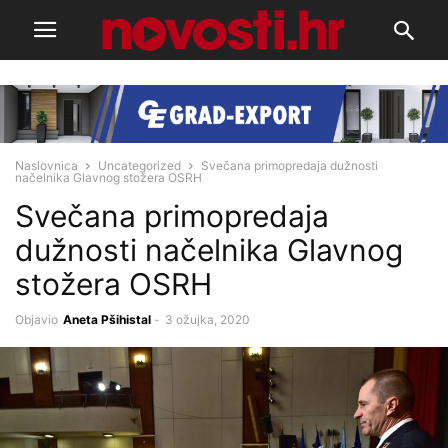
Naslovnica
Uncategorized
Svečana primopredaja dužnosti
načelnika Glavnog stožera OSRH
Svečana primopredaja
dužnosti načelnika Glavnog
stožera OSRH
Objavio
Aneta Pšihistal
-
3 ožujka, 2020