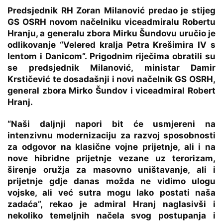
Predsjednik RH Zoran Milanović predao je stijeg
GS OSRH novom načelniku viceadmiralu Robertu
Hranju, a generalu zbora Mirku Šundovu uručio je
odlikovanje “Velered kralja Petra Krešimira IV s
lentom i Danicom”. Prigodnim riječima obratili su
se predsjednik Milanović, ministar Damir
Krstičević te dosadašnji i novi načelnik GS OSRH,
general zbora Mirko Šundov i viceadmiral Robert
Hranj.
“Naši daljnji napori bit će usmjereni na
intenzivnu modernizaciju za razvoj sposobnosti
za odgovor na klasične vojne prijetnje, ali i na
nove hibridne prijetnje vezane uz terorizam,
širenje oružja za masovno uništavanje, ali i
prijetnje gdje danas možda ne vidimo ulogu
vojske, ali već sutra mogu lako postati naša
zadaća”, rekao je admiral Hranj naglasivši i
nekoliko temeljnih načela svog postupanja i