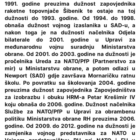
1991. godine preuzima dužnost zapovjednika
raketne topovnjače Šibenik te ostaje na toj
dužnosti do 1993. godine. Od 1994. do 1998.
obnaša dužnost vojnog izaslanika u SAD-u, a
nakon toga je na dužnosti načelnika Odjela
bilaterale do 2001. godine u Upravi za
međunarodnu vojnu suradnju Ministarstva
obrane. Od 2001. do 2003. godine na dužnosti je
pročelnika Ureda za NATO/PfP (Partnerstvo za
mir) u Ministarstvu obrane, a potom odlazi u
Newport (SAD) gdje završava Mornaričku ratnu
školu. Po povratku sa školovanja 2004. godine
preuzima dužnost zapovjednika Zapovjedništva
za izobrazbu i obuku HRM-a Petar Krešimir IV
koju obnaša do 2006. godine. Dužnost načelnika
Službe za NATO/PfP u Upravi za obrambenu
politiku Ministarstva obrane RH preuzima 2006.
godine. Od 2009. do 2012. godine na dužnosti je
zamjenika vojnog predstavnika za NATO u