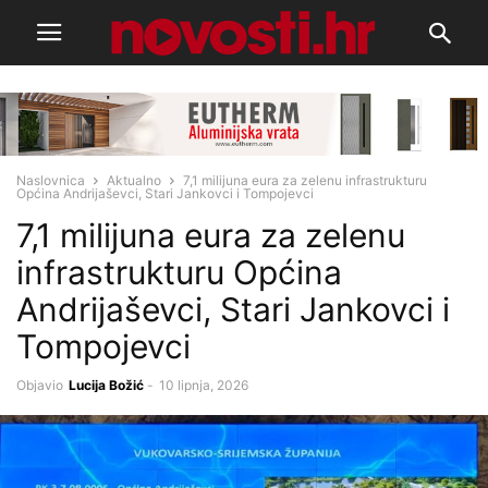
Naslovnica
Aktualno
7,1 milijuna eura za zelenu infrastrukturu
Općina Andrijaševci, Stari Jankovci i Tompojevci
7,1 milijuna eura za zelenu
infrastrukturu Općina
Andrijaševci, Stari Jankovci i
Tompojevci
Objavio
Lucija Božić
-
10 lipnja, 2026