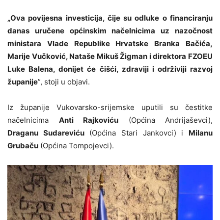
„Ova povijesna investicija, čije su odluke o financiranju
danas uručene općinskim načelnicima uz nazočnost
ministara Vlade Republike Hrvatske Branka Bačića,
Marije Vučković, Nataše Mikuš Žigman i direktora FZOEU
Luke Balena, donijet će čišći, zdraviji i održiviji razvoj
županije
”, stoji u objavi.
Iz županije Vukovarsko-srijemske uputili su čestitke
načelnicima
Anti Rajkoviću
(Općina Andrijaševci),
Draganu Sudareviću
(Općina Stari Jankovci) i
Milanu
Grubaču
(Općina Tompojevci).