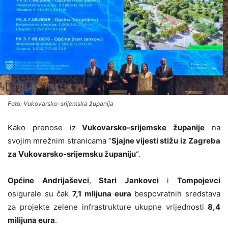
Foto: Vukovarsko-srijemska županija
Kako prenose iz
Vukovarsko-srijemske županije
na
svojim mrežnim stranicama “
Sjajne vijesti stižu iz Zagreba
za Vukovarsko-srijemsku županiju
“.
Općine Andrijaševci
,
Stari Jankovci
i
Tompojevci
osigurale su čak
7,1 mlijuna eura
bespovratnih sredstava
za projekte zelene infrastrukture ukupne vrijednosti
8,4
milijuna eura
.