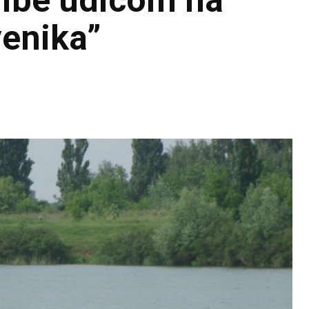
ribe udicom na
venika”