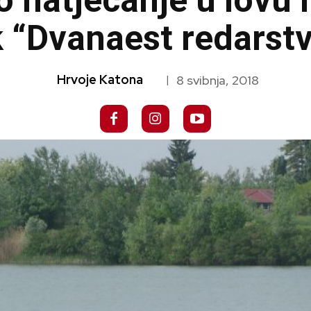
o natjecanje u lovu 
 “Dvanaest redarst
Hrvoje Katona
8 svibnja, 2018
|