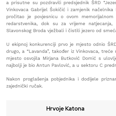
a prisutne su pozdravili predsjednik ŠRD “Jeze
Vinkovaca Gabrijel Šokičić i zamjenik načelnika
pročitao je povjesnicu o ovom memorijalnom n
redarstvenika, dok su za vrijeme natjecanja,
Slavonskog Broda vježbali i čistili jezero od smeć
U ekipnoj konkurenciji prvo je mjesto odnio ŠR
drugo, a “Lavanda”, također iz Vinkovaca, treće 
mjesto osvojila Mirjana Butković Domić s ulovl
najbolji je bio Antun Pavlović, a u sektoru C pre
Nakon proglašenja pobjednika i dodijele priznan
zajednički ručak.
Hrvoje Katona