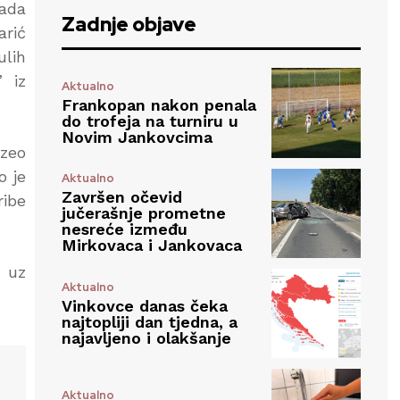
rada
Zadnje objave
arić
ulih
” iz
Aktualno
Frankopan nakon penala
do trofeja na turniru u
Novim Jankovcima
uzeo
o je
Aktualno
Završen očevid
ribe
jučerašnje prometne
nesreće između
Mirkovaca i Jankovaca
e uz
Aktualno
Vinkovce danas čeka
najtopliji dan tjedna, a
najavljeno i olakšanje
Aktualno