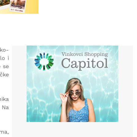
sko-
lo i
e se
ačke
nika
. Na
ima,