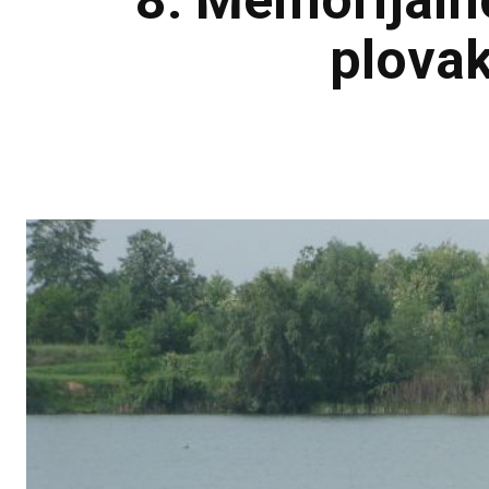
8. Memorijaln
plovak