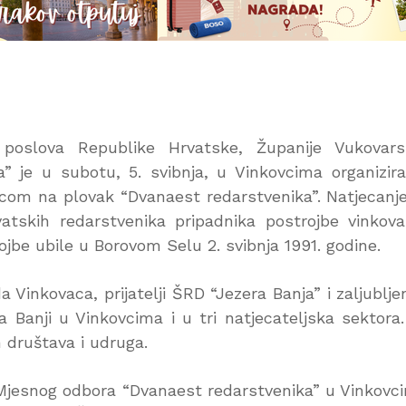
h poslova Republike Hrvatske, Županije Vukovar
 je u subotu, 5. svibnja, u Vinkovcima organizira
dicom na plovak “Dvanaest redarstvenika”. Natjecanj
atskih redarstvenika pripadnika postrojbe vinkov
ojbe ubile u Borovom Selu 2. svibnja 1991. godine.
a Vinkovaca, prijatelji ŠRD “Jezera Banja” i zaljublje
a Banji u Vinkovcima i u tri natjecateljska sektora
 društava i udruga.
Mjesnog odbora “Dvanaest redarstvenika” u Vinkovc