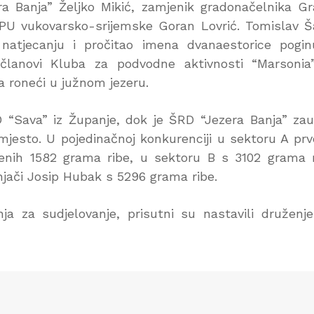
ra Banja” Željko Mikić, zamjenik gradonačelnika G
 PU vukovarsko-srijemske Goran Lovrić. Tomislav Š
atjecanju i pročitao imena dvanaestorice pogin
 članovi Kluba za podvodne aktivnosti “Marsonia
a roneći u južnom jezeru.
D “Sava” iz Županje, dok je ŠRD “Jezera Banja” za
mjesto. U pojedinačnoj konkurenciji u sektoru A prv
jenih 1582 grama ribe, u sektoru B s 3102 grama 
dnjači Josip Hubak s 5296 grama ribe.
ja za sudjelovanje, prisutni su nastavili druženj