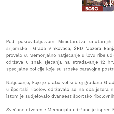
Pod pokroviteljstvom Ministarstva unutarnji
srijemske i Grada Vinkovaca, ŠRD “Jezera Banja”
provelo 8. Memorijalno natjecanje u lovu ribe u
održava u znak sjećanja na stradavanje 12 hrv
specijalne policije koje su srpske paravojne postr
Natjecanje, koje je pratio veliki broj građana Grad
u športski ribolov, održavalo se na oba jezera n
istom je sudjelovalo dvanaest športsko ribolovnih
Svečano otvorenje Memorijala održano je ispred 