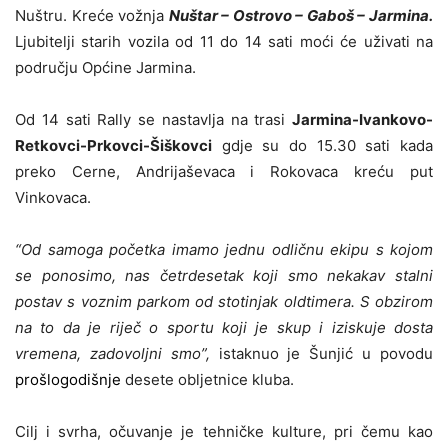
Nuštru. Kreće vožnja
Nuštar – Ostrovo – Gaboš – Jarmina.
Ljubitelji starih vozila od 11 do 14 sati moći će uživati na
području Općine Jarmina.
Od 14 sati Rally se nastavlja na trasi
Jarmina-Ivankovo-
Retkovci-Prkovci-Šiškovci
gdje su do 15.30 sati kada
preko Cerne, Andrijaševaca i Rokovaca kreću put
Vinkovaca.
“Od samoga početka imamo jednu odličnu ekipu s kojom
se ponosimo, nas četrdesetak koji smo nekakav stalni
postav s voznim parkom od stotinjak oldtimera. S obzirom
na to da je riječ o sportu koji je skup i iziskuje dosta
vremena, zadovoljni smo”,
istaknuo je Šunjić u povodu
prošlogodišnje
desete obljetnice kluba.
Cilj i svrha, očuvanje je tehničke kulture, pri čemu kao