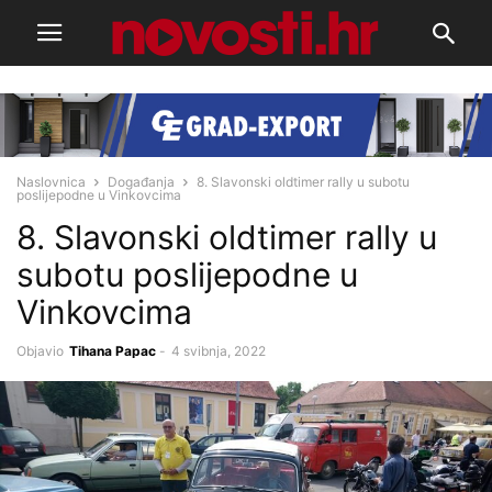
Naslovnica
Događanja
8. Slavonski oldtimer rally u subotu
poslijepodne u Vinkovcima
8. Slavonski oldtimer rally u
subotu poslijepodne u
Vinkovcima
Objavio
Tihana Papac
-
4 svibnja, 2022