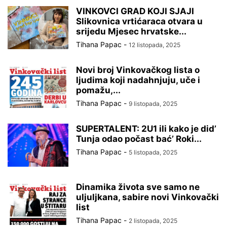
VINKOVCI GRAD KOJI SJAJI
Slikovnica vrtićaraca otvara u
srijedu Mjesec hrvatske...
Tihana Papac
-
12 listopada, 2025
Novi broj Vinkovačkog lista o
ljudima koji nadahnjuju, uče i
pomažu,...
Tihana Papac
-
9 listopada, 2025
SUPERTALENT: 2U1 ili kako je did’
Tunja odao počast bać’ Roki...
Tihana Papac
-
5 listopada, 2025
Dinamika života sve samo ne
uljuljkana, sabire novi Vinkovački
list
Tihana Papac
-
2 listopada, 2025