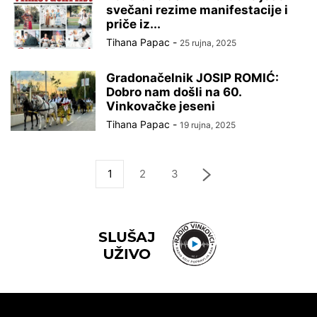
svečani rezime manifestacije i
priče iz...
Tihana Papac
-
25 rujna, 2025
Gradonačelnik JOSIP ROMIĆ:
Dobro nam došli na 60.
Vinkovačke jeseni
Tihana Papac
-
19 rujna, 2025
1
2
3