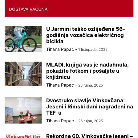
DOSTAVA RAČUNA
U Jarmini teško ozlijeđena 56-
godišnja vozačica električnog
bicikla
Tihana Papac
-
1 listopada, 2025
MLADI, knjiga vas je nadahnula,
pokažite fotkom i pošaljite u
knjižnicu
Tihana Papac
-
28 rujna, 2025
Dvostruko slavlje Vinkovčana:
Jeseni i Rimski dani nagrađeni na
TEF-u
Tihana Papac
-
26 rujna, 2025
Rekordne 60. Vinkovačke jeseni –