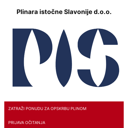
Plinara istočne Slavonije d.o.o.
ZATRAŽI PONUDU ZA OPSKRBU PLINOM
PRIJAVA OČITANJA