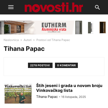
Naslovnica
Autori
Postovi od Tihana Papac
Tihana Papac
2278 POSTOVI
0 KOMENTARI
Štih jeseni i grada u novom broju
Vinkovačkog lista
Tihana Papac
-
16 listopada, 2025