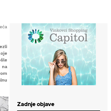
meća
ezli
koje
ošle
e na
rom
alnu
Zadnje objave