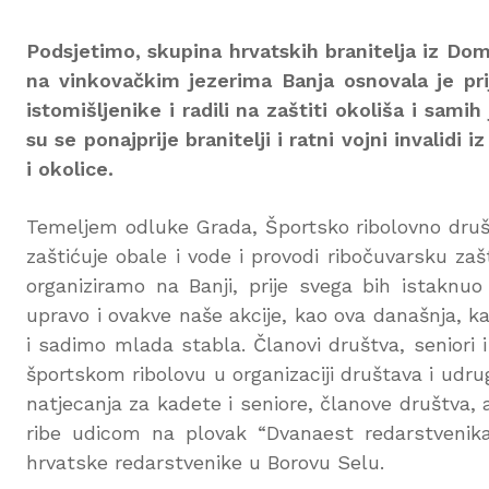
Podsjetimo, skupina hrvatskih branitelja iz Domo
na vinkovačkim jezerima Banja osnovala je pri
istomišljenike i radili na zaštiti okoliša i sami
su se ponajprije branitelji i ratni vojni invalidi
i okolice.
Temeljem odluke Grada, Športsko ribolovno društv
zaštićuje obale i vode i provodi ribočuvarsku zašt
organiziramo na Banji, prije svega bih istaknuo
upravo i ovakve naše akcije, kao ova današnja, 
i sadimo mlada stabla. Članovi društva, seniori 
športskom ribolovu u organizaciji društava i udru
natjecanja za kadete i seniore, članove društva
ribe udicom na plovak “Dvanaest redarstvenika
hrvatske redarstvenike u Borovu Selu.