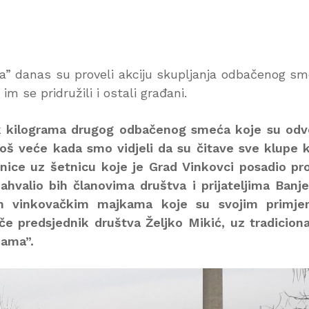
ja” danas su proveli akciju skupljanja odbačenog s
m se pridružili i ostali građani.
jak kilograma drugog odbačenog smeća koje su odv
još veće kada smo vidjeli da su čitave sve klupe 
nice uz šetnicu koje je Grad Vinkovci posadio pr
ahvalio bih članovima društva i prijateljima Banj
im vinkovačkim majkama koje su svojim primje
tiče predsjednik društva Željko Mikić, uz tradicion
nama”.