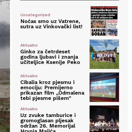
Uncategorized
Noćas smo uz Vatrene,
sutra uz Vinkovački list!
Aktualno
Ginko za četrdeset
godina ljubavi i znanja
učiteljice Ksenije Peko
Aktualno
Cibalia kroz pjesmu i
emociju: Premijerno
prikazan film „Odmalena
tebi pjesme pišem”
Aktualno
Uz zvuke tamburice i
gromoglasan pljesak
održan 26. Memorijal
Hrvoja Majića