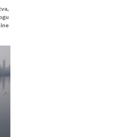
tva,
ogu
čine