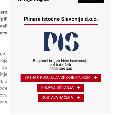
zera
Plinara istočne Slavonije d.o.o.
pili
vali
vaca
je i
koja
Besplatni broj za hitne intervencije
od 0 do 24h
e su
0800 304 336
inje
ZATRAŽI PONUDU ZA OPSKRBU PLINOM
ma u
vode
PRIJAVA OČITANJA
lovu
DOSTAVA RAČUNA
jene