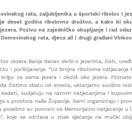
vinskog rata, zaljubljenika u športski ribolov i je
je deset godina ribolovno društvo, a kako bi oku
h jezera. Pozivu na zajedničko okupljanje i rad odaz
 iz Domovinskog rata, djeca ali i drugi građani Vinko
o Jezera Banja danas skrbi o jezerima, čisti, uređu
itu i poribljavanje. “Uz brojna ribolovna natjecanja 
 brigu za sama jezera i okoliš oko jezera. Poznat
kada čistimo obalu od smeća, uklanjamo suvišno rasl
i kadeti, sudjeluju na raznim natjecanjima i kupovi
ga s prostora naše Županije. Sami organiziraju i pro
, a posebno su ponosni na Memorijalno natjecanje u 
”, koje se održava u znak sjećanja na mučki ubi