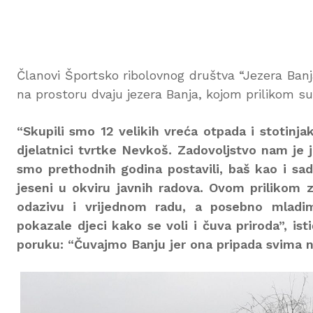
Članovi Športsko ribolovnog društva “Jezera Ban
na prostoru dvaju jezera Banja, kojom prilikom su i
“Skupili smo 12 velikih vreća otpada i stotin
djelatnici tvrtke Nevkoš. Zadovoljstvo nam je 
smo prethodnih godina postavili, baš kao i sad
jeseni u okviru javnih radova. Ovom prilikom z
odazivu i vrijednom radu, a posebno mlad
pokazale djeci kako se voli i čuva priroda”, is
poruku: “Čuvajmo Banju jer ona pripada svima 