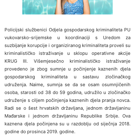
Policijski službenici Odjela gospodarskog kriminaliteta PU
vukovarsko-srijemske u koordinaciji s Uredom za
suzbijanje korupcije i organiziranog kriminaliteta proveli su
kriminalističko istraživanje u sklopu operativne akcije
KRUG III.
Višemjesečno kriminalističko istraživanje
provedeno je zbog sumnje u počinjenje
kaznenih djela
gospodarskog kriminaliteta u sastavu zločinačkog
udruženja
. Naime, sumnja se da se
osam osumnjičenih
osoba
, starosti od 38 do 59 godina,
udružilo u zločinačko
udruženje s ciljem počinjenja kaznenih djela pranja novca
.
Radi se o šest hrvatskih državljana, jednom državljaninu
Mađarske i jednom državljaninu Republike Srbije. Ova
kaznena djela počinjena su u razdoblju od siječnja 2018.
godine do prosinca 2019. godine.