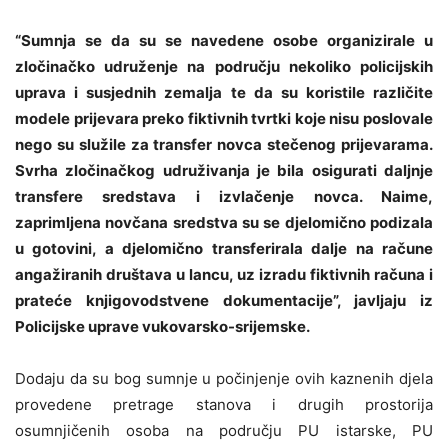
“Sumnja se da su se navedene osobe organizirale u
zločinačko udruženje
na području nekoliko policijskih
uprava i susjednih zemalja
te da su koristile
različite
modele prijevara preko fiktivnih tvrtki koje nisu poslovale
nego su služile za transfer novca stečenog prijevarama
.
Svrha zločinačkog udruživanja je bila osigurati daljnje
transfere sredstava i izvlačenje novca
. Naime,
zaprimljena novčana sredstva su se djelomično podizala
u gotovini, a djelomično transferirala dalje na račune
angažiranih društava u lancu, uz izradu fiktivnih računa i
prateće knjigovodstvene dokumentacije”, javljaju iz
Policijske uprave vukovarsko-srijemske.
Dodaju da su bog sumnje u počinjenje ovih kaznenih djela
provedene
pretrage stanova i drugih prostorija
osumnjičenih osoba na području PU istarske, PU