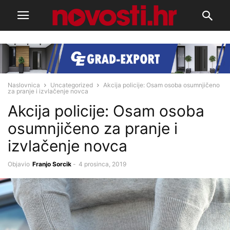
Naslovnica
Uncategorized
Akcija policije: Osam osoba osumnjičeno
za pranje i izvlačenje novca
Akcija policije: Osam osoba
osumnjičeno za pranje i
izvlačenje novca
Objavio
Franjo Sorcik
-
4 prosinca, 2019