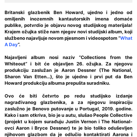
Britanski glazbenik
Ben Howard
, ujedno i jedno od
omiljenih inozemnih kantautorskih imena domaće
publike, potvrdio je objavu novog studijskog materijala!
Krajem ožujka stiže nam njegov novi studijski album, koji
službeno najavljuje novom pjesmom i videospotom “
What
A Day
“.
Najavljeni album nosi naziv “Collections from the
Whiteout” i bit će objavljen 26. ožujka
. Za njegovu
produkciju zaslužan je
Aaron Dessner
(The National,
Sharon Van Etten…), što je ujedno i prvi put da Ben
Howard produkciju albuma prepušta suradniku.
Ovo će biti četvrto po redu studijsko izdanje
nagrađivanog glazbenika, a za njegovu inspiraciju
zaslužno je Benovo putovanje u Portugal, 2019. godine.
Kako i sam otkriva, bio je u autu, slušao People Collective
(projekt u kojem surađuju Justin Vernon i The National-
ovci Aaron i Bryce Dessner) te je bio toliko oduševljen
njihovom glazbom da je odlučio kontaktirati Aarona i