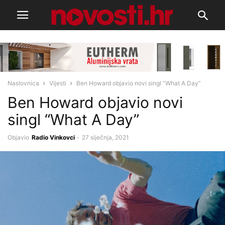
Naslovnica
Vijesti
Ben Howard objavio novi singl “What A Day”
Ben Howard objavio novi
singl “What A Day”
Objavio
Radio Vinkovci
-
27 siječnja, 2021