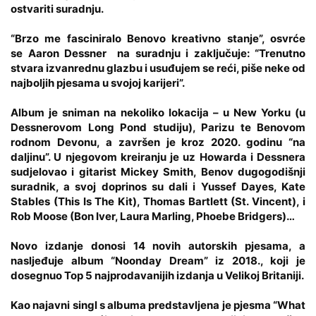
ostvariti suradnju.
“Brzo me fasciniralo Benovo kreativno stanje”, osvrće
se
Aaron Dessner
na suradnju i zaključuje: “Trenutno
stvara izvanrednu glazbu i usuđujem se reći, piše neke od
najboljih pjesama u svojoj karijeri”.
Album je sniman na nekoliko lokacija – u New Yorku (u
Dessnerovom Long Pond studiju), Parizu te Benovom
rodnom Devonu, a završen je kroz 2020. godinu “na
daljinu”. U njegovom kreiranju je uz Howarda i Dessnera
sudjelovao i gitarist Mickey Smith, Benov dugogodišnji
suradnik, a svoj doprinos su dali i Yussef Dayes, Kate
Stables (This Is The Kit), Thomas Bartlett (St. Vincent), i
Rob Moose (Bon Iver, Laura Marling, Phoebe Bridgers)…
Novo izdanje donosi 14 novih autorskih pjesama, a
nasljeđuje album “Noonday Dream” iz 2018., koji je
dosegnuo Top 5 najprodavanijih izdanja u Velikoj Britaniji.
Kao najavni singl s albuma predstavljena je pjesma “What