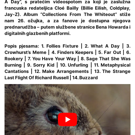
A Day”, s pratećim videospotom za koji je zaslužna
francuska redateljica Cloé Bailly (Billie Eilish, Coldplay,
Jay-Z).
Album “Collections From The Whiteout” stiže
nam 26. ožujk
a, a za fanove je dostupna njegova
prednarudžba – putem službene stranice Bena Howarda i
digitalnih glazbenih platformi.
Popis pjesama:
1. Follies Fixture |
2. What A Day |
3.
Crowhurst’s Meme |
4. Finders Keepers |
5. Far Out |
6.
Rookery |
7. You Have Your Way |
8. Sage That She Was
Burning |
9. Sorry Kid |
10. Unfurling |
11. Metaphysical
Cantations |
12. Make Arrangements |
13. The Strange
Last Flight Of Richard Russell |
14. Buzzard