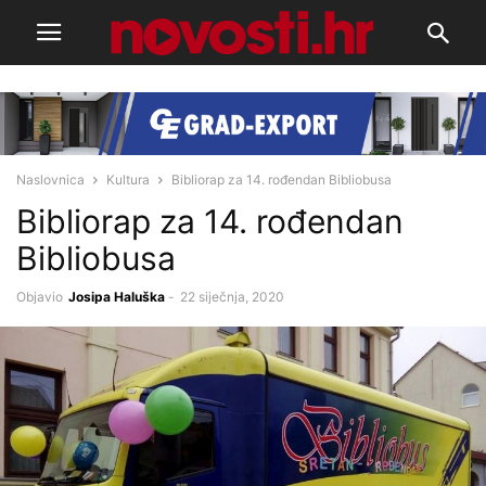
Naslovnica
Kultura
Bibliorap za 14. rođendan Bibliobusa
Bibliorap za 14. rođendan
Bibliobusa
Objavio
Josipa Haluška
-
22 siječnja, 2020