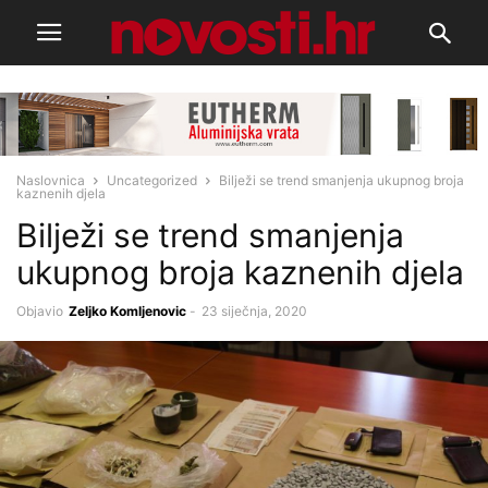
Naslovnica
Uncategorized
Bilježi se trend smanjenja ukupnog broja
kaznenih djela
Bilježi se trend smanjenja
ukupnog broja kaznenih djela
Objavio
Zeljko Komljenovic
-
23 siječnja, 2020