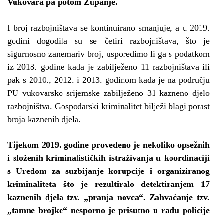
Vukovara pa potom Županje.
I broj razbojništava se kontinuirano smanjuje, a u 2019.
godini dogodila su se četiri razbojništava, što je
sigurnosno zanemariv broj, usporedimo li ga s podatkom
iz 2018. godine kada je zabilježeno 11 razbojništava ili
pak s 2010., 2012. i 2013. godinom kada je na području
PU vukovarsko srijemske zabilježeno 31 kazneno djelo
razbojništva. Gospodarski kriminalitet bilježi blagi porast
broja kaznenih djela.
Tijekom 2019. godine provedeno je nekoliko opsežnih
i složenih kriminalističkih istraživanja u koordinaciji
s Uredom za suzbijanje korupcije i organiziranog
kriminaliteta što je rezultiralo detektiranjem 17
kaznenih djela tzv. „pranja novca“. Zahvaćanje tzv.
„tamne brojke“ nesporno je prisutno u radu policije