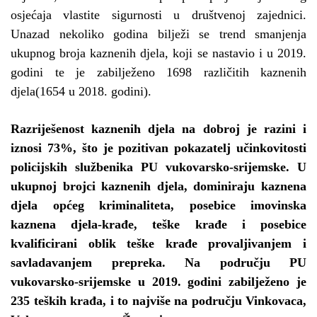
osjećaja vlastite sigurnosti u društvenoj zajednici.
Unazad nekoliko godina bilježi se trend smanjenja
ukupnog broja kaznenih djela, koji se nastavio i u 2019.
godini te je zabilježeno 1698 različitih kaznenih
djela(1654 u 2018. godini).
Razriješenost kaznenih djela na dobroj je razini i
iznosi 73%, što je pozitivan pokazatelj učinkovitosti
policijskih službenika PU vukovarsko-srijemske. U
ukupnoj brojci kaznenih djela, dominiraju kaznena
djela općeg kriminaliteta, posebice imovinska
kaznena djela-krađe, teške krađe i posebice
kvalificirani oblik teške krađe provaljivanjem i
savladavanjem prepreka. Na području PU
vukovarsko-srijemske u 2019. godini zabilježeno je
235 teških krađa, i to najviše na području Vinkovaca,