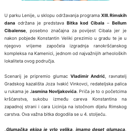
U parku Lenije, u sklopu održavanja programa
XIII. Rimskih
dana
održana je predstava
Bitka kod Cibala
–
Bellum
Cibalense
, posebno značajna za povijest Cibala jer je
nakon pobjede Konstantin Veliki prezimio u gradu te je u
njegovo vrijeme započela izgradnja ranokršćanskog
kompleksa na Kamenici, jednom od najvažnijih arheoloških
lokaliteta ovog područja.
Scenarij je pripremio glumac
Vladimir Andrić
, ravnatelj
Gradskog kazališta Joza Ivakić Vinkovci, redateljska palica
u rukama je J
asmina Novljakovića
. Priča je to o početcima
kršćanstva, sukobu između careva Konstantina na
zapadnoj strani i cara Licinija na istočnom dijelu Rimskog
carstva. Ova važna bitka dogodila se u 4. stoljeću.
„
Glumačka ekipa je vrlo velika, imamo deset glumaca,