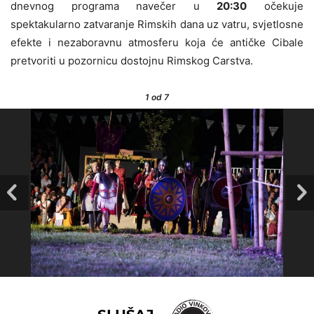
dnevnog programa navečer u
20:30
očekuje
spektakularno zatvaranje Rimskih dana uz vatru, svjetlosne
efekte i nezaboravnu atmosferu koja će antičke Cibale
pretvoriti u pozornicu dostojnu Rimskog Carstva.
1
od 7