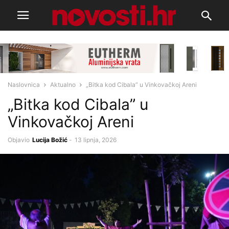
Naslovnica
Aktualno
„Bitka kod Cibala” u Vinkovačkoj Areni
„Bitka kod Cibala” u
Vinkovačkoj Areni
Objavio
Lucija Božić
-
13 lipnja, 2026