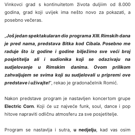
Vinkovci grad s kontinuitetom života duljiim od 8.000
godina, grad koji uvijek ima nešto novo za pokazati, a
posebno večeras.
„
Još jedan spektakularan dio programa XIII. Rimskih dana
je pred nama, predstava Bitka kod Cibala. Posebno me
raduje što iz godine i godine bilježimo sve veći broj
posjetitelja ali i sudionika koji se odazivaju na
sudjelovanje u Rimskim danima. Ovom prilikom
zahvaljujem se svima koji su sudjelovali u pripremi ove
predstave i uživajte!
”, rekao je gradonačelnik Romić.
Nakon predstave program je nastavljen koncertom grupe
Electric Corn
. Koji će uz najveće funk, soul, dance i pop
hitove napraviti odličnu atmosferu za sve posjetitelje.
Program se nastavlja i sutra,
u nedjelju
, kad vas osim