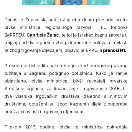
Danas je Županijski sud u Zagrebu donio presudu protiv
bivše ministrice regionalnoga razvoja i EU fondova
(MRRFEU)
Gabrijele Žalac
, te joj je izrekao kaznu zatvora u
trajanju od dvije godine zbog zlouporabe položaja i ovlasti
te zbog trgovanja utjecajem, objavio je EPPO, a
prenosi N1
.
Presuda je uslijedila nakon što je Ured europskog javnog
tužitelja u Zagrebu podignuo optužnicu. Kako je ranije
objavljeno, bivša ministrica, bivši ravnatelj hrvatske
Središnje agencije za financiranje i ugovaranje (SAFU) i
dva vlasnika trgovačkih društava, zajedno s njihovim
društvima, optuženi su zbog kaznenih djela zlouporabe
položaja i ovlasti i trgovanja utjecajem.
Tijekom 2017. godine, bivša je ministrica pokrenula