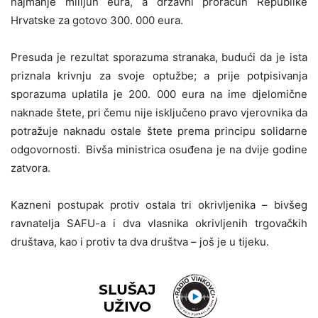
najmanje milijun eura, a državni proračun Republike
Hrvatske za gotovo 300. 000 eura.
Presuda je rezultat sporazuma stranaka, budući da je ista
priznala krivnju za svoje optužbe; a prije potpisivanja
sporazuma uplatila je 200. 000 eura na ime djelomične
naknade štete, pri čemu nije isključeno pravo vjerovnika da
potražuje naknadu ostale štete prema principu solidarne
odgovornosti. Bivša ministrica osuđena je na dvije godine
zatvora.
Kazneni postupak protiv ostala tri okrivljenika – bivšeg
ravnatelja SAFU-a i dva vlasnika okrivljenih trgovačkih
društava, kao i protiv ta dva društva – još je u tijeku.