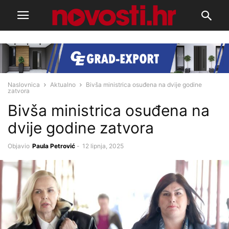
Naslovnica
Aktualno
Bivša ministrica osuđena na dvije godine
zatvora
Bivša ministrica osuđena na
dvije godine zatvora
Objavio
Paula Petrović
-
12 lipnja, 2025