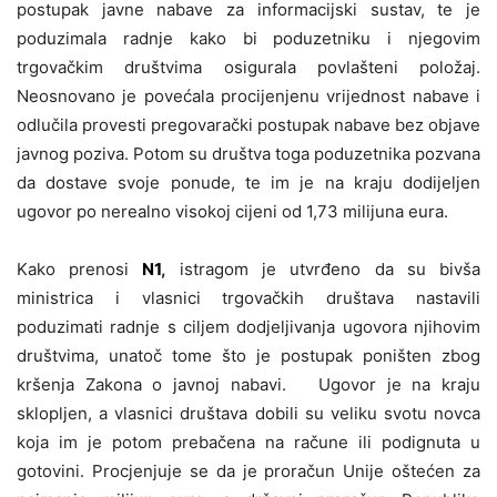
postupak javne nabave za informacijski sustav, te je
poduzimala radnje kako bi poduzetniku i njegovim
trgovačkim društvima osigurala povlašteni položaj.
Neosnovano je povećala procijenjenu vrijednost nabave i
odlučila provesti pregovarački postupak nabave bez objave
javnog poziva. Potom su društva toga poduzetnika pozvana
da dostave svoje ponude, te im je na kraju dodijeljen
ugovor po nerealno visokoj cijeni od 1,73 milijuna eura.
Kako prenosi
N1
,
istragom je utvrđeno da su bivša
ministrica i vlasnici trgovačkih društava nastavili
poduzimati radnje s ciljem dodjeljivanja ugovora njihovim
društvima, unatoč tome što je postupak poništen zbog
kršenja Zakona o javnoj nabavi. Ugovor je na kraju
sklopljen, a vlasnici društava dobili su veliku svotu novca
koja im je potom prebačena na račune ili podignuta u
gotovini. Procjenjuje se da je proračun Unije oštećen za