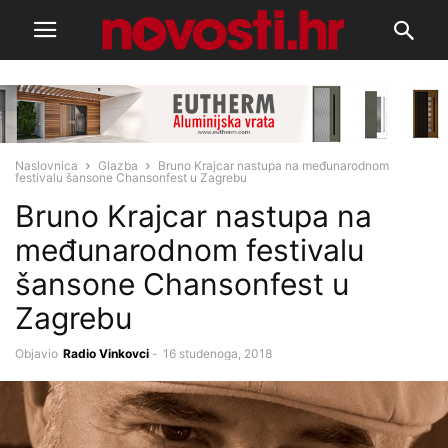
Naslovnica
Glazba
Bruno Krajcar nastupa na međunarodnom
festivalu šansone Chansonfest u Zagrebu
Bruno Krajcar nastupa na
međunarodnom festivalu
šansone Chansonfest u
Zagrebu
Objavio
Radio Vinkovci
-
16 studenoga, 2018