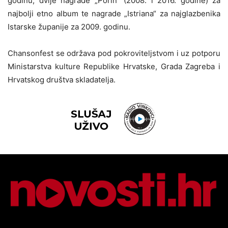
godinu, dvije nagrade „Porin“ (2008. i 2016. godine) za
najbolji etno album te nagrade „Istriana“ za najglazbenika
Istarske županije za 2009. godinu.
Chansonfest se održava pod pokroviteljstvom i uz potporu
Ministarstva kulture Republike Hrvatske, Grada Zagreba i
Hrvatskog društva skladatelja.