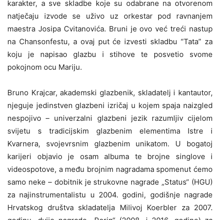
karakter, a sve skladbe koje su odabrane na otvorenom
natječaju izvode se uživo uz orkestar pod ravnanjem
maestra Josipa Cvitanovića. Bruni je ovo već treći nastup
na Chansonfestu, a ovaj put će izvesti skladbu “Tata” za
koju je napisao glazbu i stihove te posvetio svome
pokojnom ocu Mariju.
Bruno Krajcar, akademski glazbenik, skladatelj i kantautor,
njeguje jedinstven glazbeni izričaj u kojem spaja naizgled
nespojivo – univerzalni glazbeni jezik razumljiv cijelom
svijetu s tradicijskim glazbenim elementima Istre i
Kvarnera, svojevrsnim glazbenim unikatom. U bogatoj
karijeri objavio je osam albuma te brojne singlove i
videospotove, a među brojnim nagradama spomenut ćemo
samo neke – dobitnik je strukovne nagrade „Status“ (HGU)
za najinstrumentalistu u 2004. godini, godišnje nagrade
Hrvatskog društva skladatelja Milivoj Koerbler za 2007.