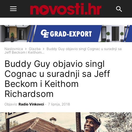
Naslovnica
Glazba
Buddy Guy objavio singl Cognac u suradnji sa
Jeff Beckom i Keithom...
Buddy Guy objavio singl
Cognac u suradnji sa Jeff
Beckom i Keithom
Richardsom
Objavio
Radio Vinkovci
-
7 lipnja, 2018