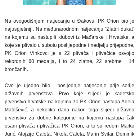
Na ovogodišnjem natjecanju u Đakovu, PK Orion bio je
najuspješniji. Na međunarodnom natjecanju ”Zlatni dukat”
na kojemu su nastupili klubovi iz Mađarske i Hrvatske, a
koje se plivalo u subotu poslijepodne i nedjelju prijepodne,
PK Orion Vinkovci je s 22 plivača i plivačice osvojio
rekordnih 60 medalja, i to 24 zlatne, 22 srebrne i 14
brončanih.
Ovo je ujedno bilo i posljednje natjecanje prije serije
državnih prvenstava. Prvo koje slijedi je kadetsko
prvenstvo hrvatske na kojemu za PK Orion nastupa Adela
Matošević, a nekoliko dana nakon toga slijedi državno
prvenstvo za dobne kategorije na kojemu nastupa čak
osam plivača i plivačica PK Orion, a to su redom Marko
Jurić, Alojzije Ćaleta, Nikola Ćaleta, Marin Svilar, Dominik