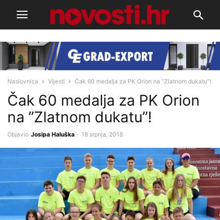
Naslovnica
Vijesti
Čak 60 medalja za PK Orion na ”Zlatnom dukatu”!
Čak 60 medalja za PK Orion
na ”Zlatnom dukatu”!
Objavio
Josipa Haluška
-
18 srpnja, 2018