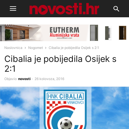
Naslovnica
Nogomet
Cibalia je pobijedila Osijek s 2:1
Cibalia je pobijedila Osijek s
2:1
Objavio
novosti
-
26 kolovoza, 2016