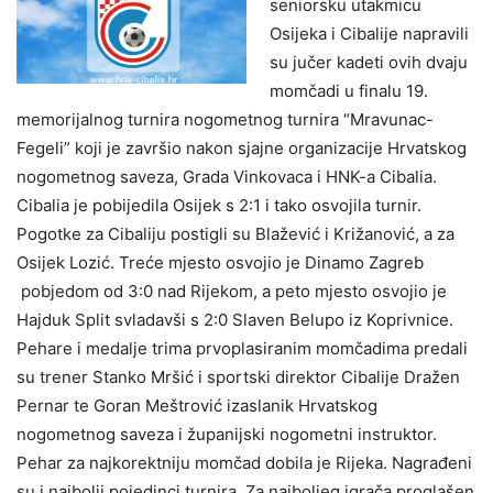
seniorsku utakmicu
Osijeka i Cibalije napravili
su jučer kadeti ovih dvaju
momčadi u finalu 19.
memorijalnog turnira nogometnog turnira “Mravunac-
Fegeli” koji je završio nakon sjajne organizacije Hrvatskog
nogometnog saveza, Grada Vinkovaca i HNK-a Cibalia.
Cibalia je pobijedila Osijek s 2:1 i tako osvojila turnir.
Pogotke za Cibaliju postigli su Blažević i Križanović, a za
Osijek Lozić. Treće mjesto osvojio je Dinamo Zagreb
pobjedom od 3:0 nad Rijekom, a peto mjesto osvojio je
Hajduk Split svladavši s 2:0 Slaven Belupo iz Koprivnice.
Pehare i medalje trima prvoplasiranim momčadima predali
su trener Stanko Mršić i sportski direktor Cibalije Dražen
Pernar te Goran Meštrović izaslanik Hrvatskog
nogometnog saveza i županijski nogometni instruktor.
Pehar za najkorektniju momčad dobila je Rijeka. Nagrađeni
su i najbolji pojedinci turnira. Za najboljeg igrača proglašen