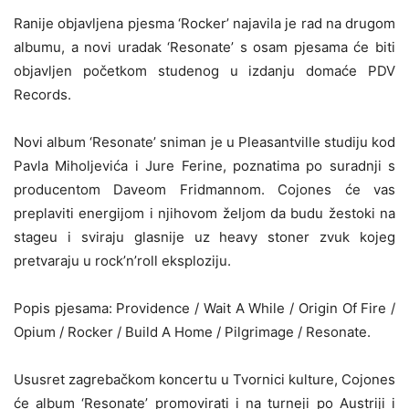
Ranije objavljena pjesma ‘Rocker’ najavila je rad na drugom
albumu, a novi uradak ‘Resonate’ s osam pjesama će biti
objavljen početkom studenog u izdanju domaće PDV
Records.
Novi album ‘Resonate’ sniman je u Pleasantville studiju kod
Pavla Miholjevića i Jure Ferine, poznatima po suradnji s
producentom Daveom Fridmannom. Cojones će vas
preplaviti energijom i njihovom željom da budu žestoki na
stageu i sviraju glasnije uz heavy stoner zvuk kojeg
pretvaraju u rock’n’roll eksploziju.
Popis pjesama: Providence / Wait A While / Origin Of Fire /
Opium / Rocker / Build A Home / Pilgrimage / Resonate.
Ususret zagrebačkom koncertu u Tvornici kulture, Cojones
će album ‘Resonate’ promovirati i na turneji po Austriji i