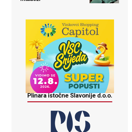
Plinara istočne Slavonije d.o.o.