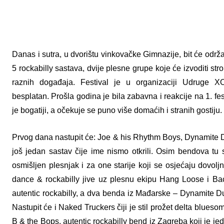
Danas i sutra, u dvorištu vinkovačke Gimnazije, bit će odr
5 rockabilly sastava, dvije plesne grupe koje će izvoditi
stro
raznih događaja.
Festival je u organizaciji Udruge 
besplatan. Prošla godina je bila zabavna i reakcije na 1. fes
je bogatiji, a očekuje se puno više domaćih i stranih gostiju.
Prvog dana nastupit će: Joe & his Rhythm Boys, Dynamite 
još jedan sastav čije ime nismo otkrili. Osim bendova t
osmišljen plesnjak i za one starije koji se osjećaju dovol
dance & rockabilly jive uz plesnu ekipu Hang Loose i Ba
autentic rockabilly, a dva benda iz Mađarske – Dynamite D
Nastupit će i Naked Truckers čiji je stil prožet delta blues
B & the Bops, autentic rockabilly bend iz Zagreba koji je je