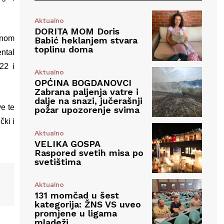
Aktualno
DORITA MOM Doris
benom
Babić heklanjem stvara
toplinu doma
ental
22 i
Aktualno
OPĆINA BOGDANOVCI
Zabrana paljenja vatre i
dalje na snazi, jučerašnji
e te
požar upozorenje svima
čki i
Aktualno
VELIKA GOSPA
Raspored svetih misa po
svetištima
Aktualno
131 momčad u šest
kategorija: ŽNS VS uveo
promjene u ligama
mladeži