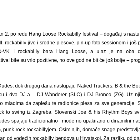
žan 2. po redu Hang Loose Rockabilly festival – događaj
s nast
ll, rockabilly jive
i srodne plesove, pin-up foto sessionom i još
XO-VK i rockabilly bara Hang Loose, a ulaz je na oba 
tival bile su vrlo pozitivne, no ove godine bit će još bolje – pr
Dudes, dok drugog dana nastupaju Naked Truckers, B & the Bop
u su i dva DJ-a – DJ Wanderer (SLO) i DJ Bronco (ZG). Uz nji
jno mladima da zaplešu te radionice plesa za sve generacije. S
ck to swing iz Zagreba. Slovenski Joe & his Rhythm Boys svi
udes spajaju tradicionalno i moderno upakirano u dinamitni nas
om, punk-rock-rockabillyjem. Osim njih, domaće snage predstavlj
dan od vodećih rockabilly bendova u Hrvatskoj. Za razliku od dr