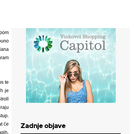
upom
 puno
dana
ogram
s te
h je
troll
raju
tup.
at će
Zadnje objave
ugih,