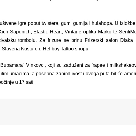
društvene igre poput twistera, gumi gumija i hulahopa. U izlož
e, Kich Sapunich, Elastic Heart, Vintage optika Marko te SentiM
stivalsku tombolu. Za frizure se brinu Frizerski salon Dlaka 
od Slavena Kusture u Hellboy Tattoo shopu.
 “Bubamara” Vinkovci, koji su zaduženi za frapee i milkshakeov
jutim umacima, a posebna zanimljivost i ovoga puta bit će ameri
očinje u 17 sati.