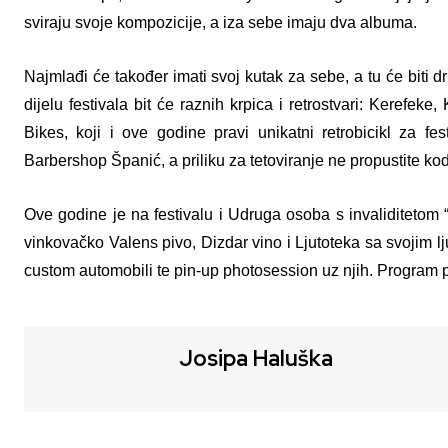
sviraju svoje kompozicije, a iza sebe imaju dva albuma.
Najmlađi će također imati svoj kutak za sebe, a tu će biti 
dijelu festivala bit će raznih krpica i retrostvari: Kerefek
Bikes, koji i ove godine pravi unikatni retrobicikl za fe
Barbershop Španić, a priliku za tetoviranje ne propustite k
Ove godine je na festivalu i Udruga osoba s invaliditetom
vinkovačko Valens pivo, Dizdar vino i Ljutoteka sa svojim l
custom automobili te pin-up photosession uz njih. Program p
Josipa Haluška