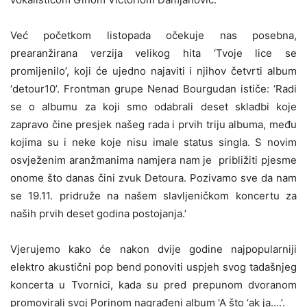
Već početkom listopada očekuje nas posebna,
prearanžirana verzija velikog hita ‘Tvoje lice se
promijenilo’, koji će ujedno najaviti i njihov četvrti album
‘detour10’. Frontman grupe Nenad Bourgudan ističe: ‘Radi
se o albumu za koji smo odabrali deset skladbi koje
zapravo čine presjek našeg rada i prvih triju albuma, među
kojima su i neke koje nisu imale status singla. S novim
osvježenim aranžmanima namjera nam je približiti pjesme
onome što danas čini zvuk Detoura. Pozivamo sve da nam
se 19.11. pridruže na našem slavljeničkom koncertu za
naših prvih deset godina postojanja.’
Vjerujemo kako će nakon dvije godine najpopularniji
elektro akustični pop bend ponoviti uspjeh svog tadašnjeg
koncerta u Tvornici, kada su pred prepunom dvoranom
promovirali svoj Porinom nagrađeni album ‘A što ‘ak ja….’.