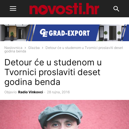
Naslovnica
Glazba
Detour će u studenom u Tvornici proslaviti deset
godina benda
Detour će u studenom u
Tvornici proslaviti deset
godina benda
Objavio
Radio Vinkovci
-
28 rujna, 2016