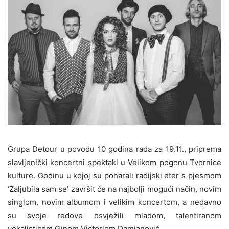
Grupa Detour u povodu 10 godina rada za 19.11., priprema
slavljenički koncertni spektakl u Velikom pogonu Tvornice
kulture. Godinu u kojoj su poharali radijski eter s pjesmom
‘Zaljubila sam se’ završit će na najbolji mogući način, novim
singlom, novim albumom i velikim koncertom, a nedavno
su svoje redove osvježili mladom, talentiranom
vokalisticom Ginom Victoriom Damjanović.