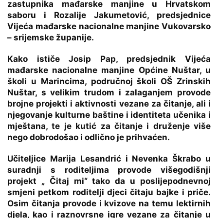
zastupnika mađarske manjine u Hrvatskom
saboru i Rozalije Jakumetović, predsjednice
Vijeća mađarske nacionalne manjine Vukovarsko
– srijemske županije.
Kako ističe Josip Pap, predsjednik Vijeća
mađarske nacionalne manjine Općine Nuštar, u
školi u Marincima, područnoj školi OŠ Zrinskih
Nuštar, s velikim trudom i zalaganjem provode
brojne projekti i aktivnosti vezane za čitanje, ali i
njegovanje kulturne baštine i identiteta učenika i
mještana, te je kutić za čitanje i druženje više
nego dobrodošao i odlično je prihvaćen.
Učiteljice Marija Lesandrić i Nevenka Škrabo u
suradnji s roditeljima provode višegodišnji
projekt „ Čitaj mi“ tako da u poslijepodnevnoj
smjeni petkom roditelji djeci čitaju bajke i priče.
Osim čitanja provode i kvizove na temu lektirnih
djela, kao i raznovrsne igre vezane za čitanje u