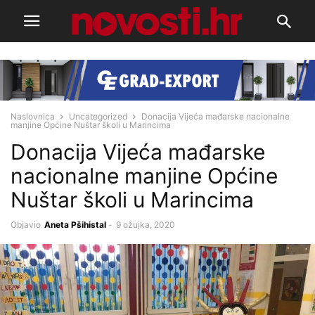
Naslovnica
Uncategorized
Donacija Vijeća mađarske nacionalne
manjine Općine Nuštar školi u Marincima
Donacija Vijeća mađarske
nacionalne manjine Općine
Nuštar školi u Marincima
Objavio
Aneta Pšihistal
-
9 ožujka, 2020