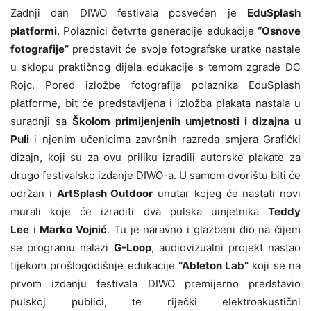
Zadnji dan DIWO festivala posvećen je
EduSplash
platformi
. Polaznici četvrte generacije edukacije
“Osnove
fotografije”
predstavit će svoje fotografske uratke nastale
u sklopu praktičnog dijela edukacije s temom zgrade DC
Rojc. Pored izložbe fotografija polaznika EduSplash
platforme, bit će predstavljena i izložba plakata nastala u
suradnji sa
Školom primijenjenih umjetnosti i dizajna u
Puli
i njenim učenicima završnih razreda smjera Grafički
dizajn, koji su za ovu priliku izradili autorske plakate za
drugo festivalsko izdanje DIWO-a. U samom dvorištu biti će
održan i
ArtSplash Outdoor
unutar kojeg će nastati novi
murali koje će izraditi dva pulska umjetnika
Teddy
Lee
i
Marko Vojnić
. Tu je naravno i glazbeni dio na čijem
se programu nalazi
G-Loop
, audiovizualni projekt nastao
tijekom prošlogodišnje edukacije
“Ableton Lab”
koji se na
prvom izdanju festivala DIWO premijerno predstavio
pulskoj publici, te riječki elektroakustični