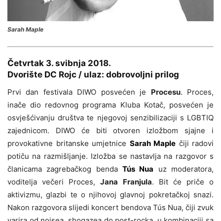
Sarah Maple
Četvrtak 3. svibnja 2018.
Dvorište DC Rojc / ulaz: dobrovoljni prilog
Prvi dan festivala DIWO posvećen je
Procesu
. Proces,
inače dio redovnog programa Kluba Kotač, posvećen je
osvješćivanju društva te njegovoj senzibilizaciji s LGBTIQ
zajednicom. DIWO će biti otvoren izložbom sjajne i
provokativne britanske umjetnice
Sarah Maple
čiji radovi
potiču na razmišljanje. Izložba se nastavlja na razgovor s
članicama zagrebačkog benda
Tús Nua
uz moderatora,
voditelja večeri Proces,
Jana Franjula
. Bit će priče o
aktivizmu, glazbi te o njihovoj glavnoj pokretačkoj snazi.
Nakon razgovora slijedi koncert bendova Tús Nua, čiji zvuk
varira od noisea, shogazea do post-rocka, u kombinaciji sa