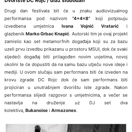
Dvorište DC Rojc / ulaz slobodan
Drugi dan festivala bit će u znaku audiovizualnog
performansa pod nazivom
“4+4=8”
koji potpisuju
izvedbena umjetnica
Ivana Vojnić Vratarić
i
glazbenik
Marko Grbac Knapić
. Autorski tim je ovaj projekt
zamislio kao set metamorfnih događaja koji su za bazu
uzeli prvu izvedbu prikazanu u prostoru MSUI, dok će svaki
sljedeći događaj biti prilagođen novim uvjetima, novoj
okolini te će dopustiti da na samu bazu utječu nove ideje i
mediji. U ovom slučaju sam performans biti će izveden na
krovu zgrade DC Rojc dok će sam performans biti
projiciran u unutrašnjem dvorištu iste zgrade. Nakon
performansa slijedi razgovor s umjetnicima, a večer se
nastavlja na druženje uz DJ set dva
kolektiva,
Bukanoise
i
Armazonex
.