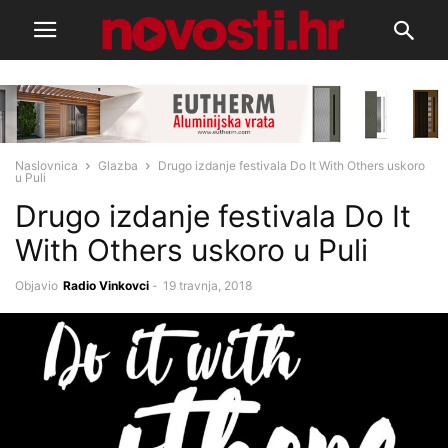
Naslovnica
Glazba
Drugo izdanje festivala Do It With Others uskoro
u Puli
Drugo izdanje festivala Do It
With Others uskoro u Puli
Objavio
Radio Vinkovci
-
19 travnja, 2018