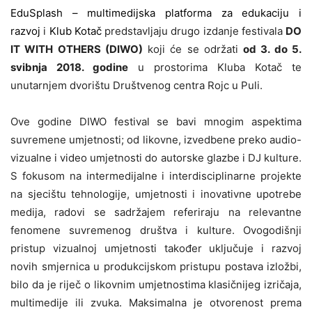
EduSplash – multimedijska platforma za edukaciju i
razvoj
i
Klub Kotač
predstavljaju drugo izdanje festivala
DO
IT WITH OTHERS (DIWO)
koji će se održati
od 3. do 5.
svibnja 2018. godine
u prostorima Kluba Kotač te
unutarnjem dvorištu Društvenog centra Rojc u Puli.
Ove godine DIWO festival se bavi mnogim aspektima
suvremene umjetnosti; od likovne, izvedbene preko audio-
vizualne i video umjetnosti do autorske glazbe i DJ kulture.
S fokusom na intermedijalne i interdisciplinarne projekte
na sjecištu tehnologije, umjetnosti i inovativne upotrebe
medija, radovi se sadržajem referiraju na relevantne
fenomene suvremenog društva i kulture. Ovogodišnji
pristup vizualnoj umjetnosti također uključuje i razvoj
novih smjernica u produkcijskom pristupu postava izložbi,
bilo da je riječ o likovnim umjetnostima klasičnijeg izričaja,
multimedije ili zvuka. Maksimalna je otvorenost prema