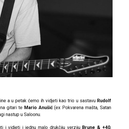
dine a u petak ćemo ih vidjeti kao trio u sastavu
Rudolf
na gitari te
Mario Anušić
(ex Pokvarena mašta, Satan
ugi nastup u Saloonu.
 i vidjeti i jednu malo drukčiju verziju
Brune & +40
,