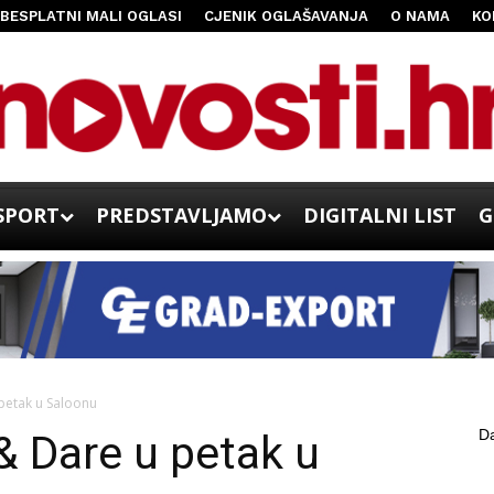
BESPLATNI MALI OGLASI
CJENIK OGLAŠAVANJA
O NAMA
KO
SPORT
PREDSTAVLJAMO
DIGITALNI LIST
G
 petak u Saloonu
Da
& Dare u petak u