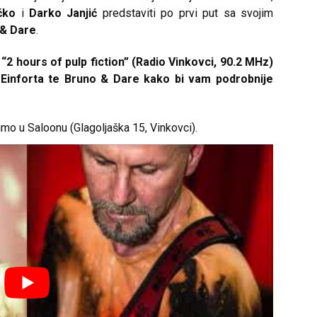
čko
i
Darko Janjić
predstaviti po prvi put sa svojim
 & Dare
.
i “2 hours of pulp fiction” (Radio Vinkovci, 90.2 MHz)
 Einforta te Bruno & Dare kako bi vam podrobnije
mo u Saloonu (Glagoljaška 15, Vinkovci).