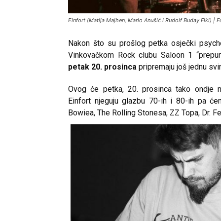
Einfort (Matija Majhen, Mario Anušić i Rudolf Buday Fiki) | 
Nakon što su prošlog petka osječki psyc
Vinkovačkom Rock clubu Saloon 1 “prepunili
petak 20. prosinca
pripremaju još jednu svi
Ovog će petka, 20. prosinca tako ondje n
Einfort njeguju glazbu 70-ih i 80-ih pa ćemo
Bowiea, The Rolling Stonesa, ZZ Topa, Dr. Fe