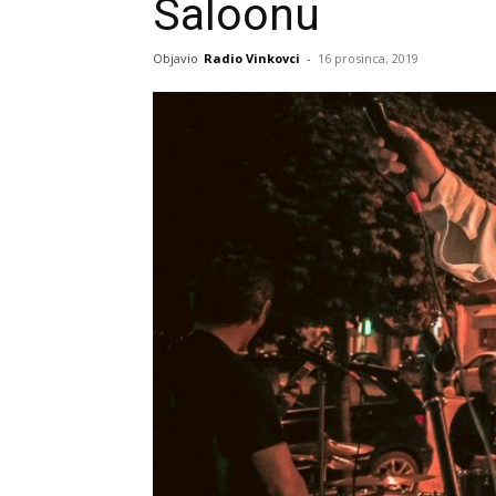
Saloonu
Objavio
Radio Vinkovci
-
16 prosinca, 2019