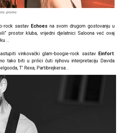
Foto: promo
ho-rock sastav
Echoes
na svom drugom gostovanju u
” prostor kluba, vrijedni djelatnici Saloona već ovaj
rku …
astupiti vinkovački glam-boogie-rock sastav
Einfort
.
 tako biti u prilici čuti njihovu interpretaciju Davida
elgooda, T’ Rexa, Partibrejkersa…