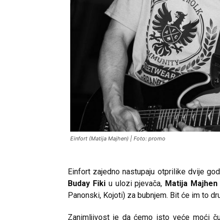
Einfort (Matija Majhen) | Foto: promo
Einfort zajedno nastupaju otprilike dvije go
Buday Fiki
u ulozi pjevača,
Matija Majhen
Panonski, Kojoti) za bubnjem. Bit će im to dr
Zanimljivost je da ćemo isto veće moći čuti