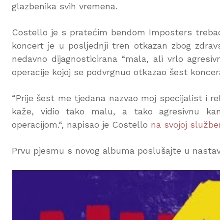
glazbenika svih vremena.
Costello je s pratećim bendom Imposters trebao
koncert je u posljednji tren otkazan zbog zdrav
nedavno dijagnosticirana “mala, ali vrlo agres
operacije kojoj se podvrgnuo otkazao šest koncera
“Prije šest me tjedana nazvao moj specijalist i rek
kaže, vidio tako malu, a tako agresivnu ka
operacijom.“, napisao je Costello
na svojoj službe
Prvu pjesmu s novog albuma poslušajte u nastav