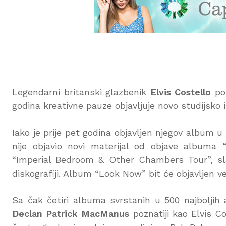
Legendarni britanski glazbenik
Elvis Costello
pot
godina kreativne pauze objavljuje novo studijsko i
Iako je prije pet godina objavljen njegov album 
nije objavio novi materijal od objave albuma 
“Imperial Bedroom & Other Chambers Tour”, sla
diskografiji. Album “Look Now” bit će objavljen ve
Sa čak četiri albuma svrstanih u 500 najbolji
Declan Patrick MacManus
poznatiji kao Elvis C