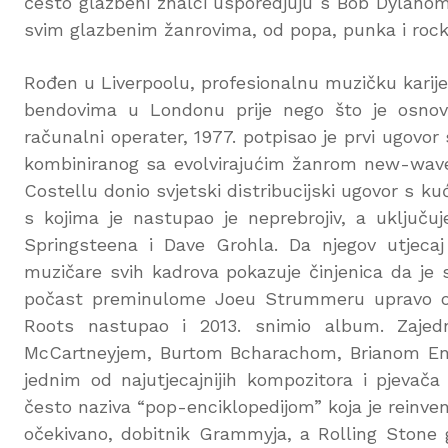
često glazbeni znalci usporedjuju s Bob Dylanom
svim glazbenim žanrovima, od popa, punka i rocka
Rođen u Liverpoolu, profesionalnu muzičku karije
bendovima u Londonu prije nego što je osnova
računalni operater, 1977. potpisao je prvi ugovo
kombiniranog sa evolvirajućim žanrom new-wavea 
Costellu donio svjetski distribucijski ugovor s
s kojima je nastupao je neprebrojiv, a uključ
Springsteena i Dave Grohla. Da njegov utjecaj n
muzičare svih kadrova pokazuje činjenica da je
počast preminulome Joeu Strummeru upravo on 
Roots nastupao i 2013. snimio album. Zaje
McCartneyjem, Burtom Bcharachom, Brianom En
jednim od najutjecajnijih kompozitora i pjevač
često naziva “pop-enciklopedijom” koja je reinventi
očekivano, dobitnik Grammyja, a Rolling Stone g