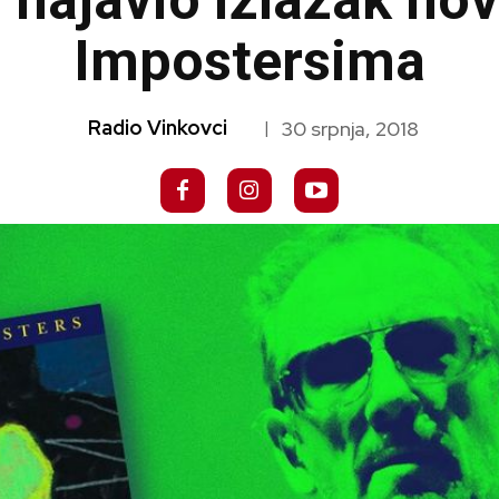
o najavio izlazak n
Impostersima
Radio Vinkovci
30 srpnja, 2018
|