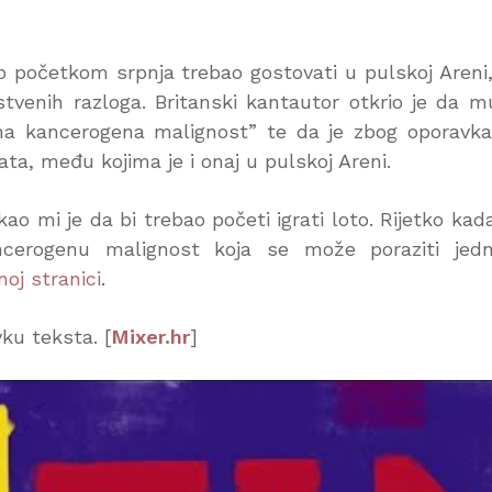
 početkom srpnja trebao gostovati u pulskoj Areni
stvenih razloga. Britanski kantautor otkrio je da m
ivna kancerogena malignost” te da je zbog oporavk
ta, među kojima je i onaj u pulskoj Areni.
ao mi je da bi trebao početi igrati loto. Rijetko kada
ncerogenu malignost koja se može poraziti jed
noj stranici
.
ku teksta. [
Mixer.hr
]