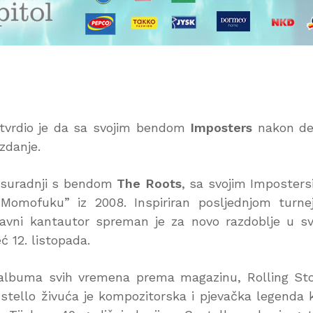
vrdio je da sa svojim bendom
Imposters
nakon de
zdanje.
u suradnji s bendom
The Roots
, sa svojim Imposter
“Momofuku” iz 2008. Inspiriran posljednjom turn
vni kantautor spreman je za novo razdoblje u sv
ć 12. listopada.
h albuma svih vremena prema magazinu, Rolling St
ostello živuća je kompozitorska i pjevačka legenda 