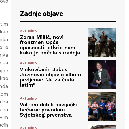
tovo
Zadnje objave
itim
Aktualno
 kao
Zoran Mišić, novi
unka
frontmen Opće
e je
opasnosti, otkrio nam
kako je počela suradnja
nika
ucea
Aktualno
Vinkovčanin Jakov
ojne
Jozinović objavio album
 kao
prvijenac “Ja za čuda
letim”
anda
lom
Aktualno
atra
Vatreni dobili navijački
toga
bećarac povodom
Svjetskog prvenstva
svim
ećih
Aktualno