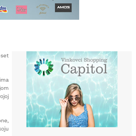
set
sima
ejom
ojoj
one,
koju