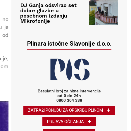
DJ Ganja odsvirao set
dobre glazbe u
posebnom izdanju
, no
Mikrofonije
u je
a od
Plinara istočne Slavonije d.o.o.
 je,
nom
Besplatni broj za hitne intervencije
od 0 do 24h
0800 304 336
ZATRAŽI PONUDU ZA OPSKRBU PLINOM
PRIJAVA OČITANJA