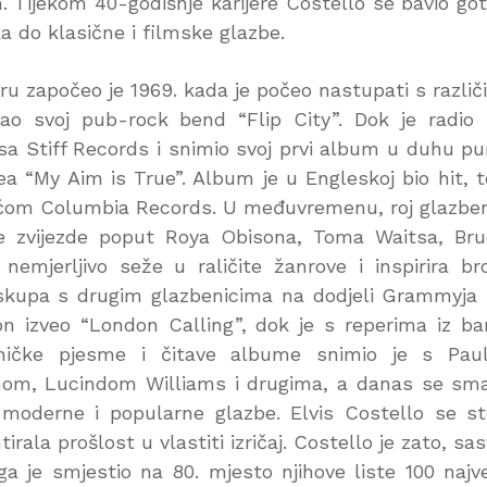
. Tijekom 40-godišnje karijere Costello se bavio go
 do klasične i filmske glazbe.
ru započeo je 1969. kada je počeo nastupati s različ
o svoj pub-rock bend “Flip City”. Dok je radio
r sa Stiff Records i snimio svoj prvi album u duhu p
“My Aim is True”. Album je u Engleskoj bio hit, t
 kućom Columbia Records. U međuvremenu, roj glazbe
uje zvijezde poput Roya Obisona, Toma Waitsa, Br
emjerljivo seže u raličite žanrove i inspirira br
 skupa s drugim glazbenicima na dodjeli Grammyja
izveo “London Calling”, dok je s reperima iz b
dničke pjesme i čitave albume snimio je s Pau
om, Lucindom Williams i drugima, a danas se sm
a moderne i popularne glazbe. Elvis Costello se s
rala prošlost u vlastiti izričaj. Costello je zato, sa
a je smjestio na 80. mjesto njihove liste 100 najv