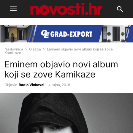
Naslovnica
Glazba
Eminem objavio novi album koji se zove
Kamikaze
Eminem objavio novi album
koji se zove Kamikaze
Objavio
Radio Vinkovci
-
4 rujna, 2018