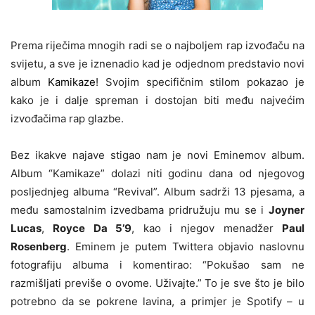
Prema riječima mnogih radi se o najboljem rap izvođaču na
svijetu, a sve je iznenadio kad je odjednom predstavio novi
album
Kamikaze
! Svojim specifičnim stilom pokazao je
kako je i dalje spreman i dostojan biti među najvećim
izvođačima rap glazbe.
Bez ikakve najave stigao nam je novi Eminemov album.
Album “Kamikaze” dolazi niti godinu dana od njegovog
posljednjeg albuma “Revival”. Album sadrži 13 pjesama, a
među samostalnim izvedbama pridružuju mu se i
Joyner
Lucas
,
Royce Da 5’9
, kao i njegov menadžer
Paul
Rosenberg
. Eminem je putem Twittera objavio naslovnu
fotografiju albuma i komentirao: “Pokušao sam ne
razmišljati previše o ovome. Uživajte.” To je sve što je bilo
potrebno da se pokrene lavina, a primjer je Spotify – u