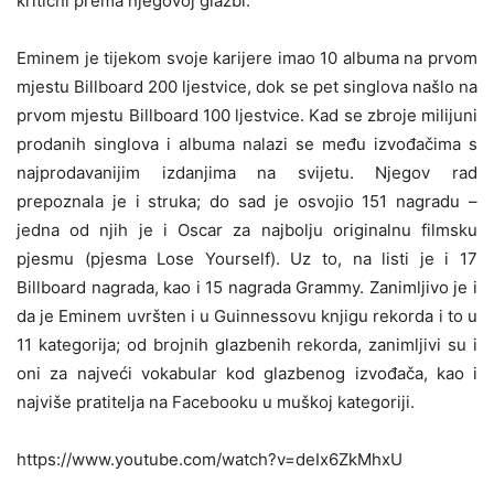
kritični prema njegovoj glazbi.
Eminem je tijekom svoje karijere imao 10 albuma na prvom
mjestu Billboard 200 ljestvice, dok se pet singlova našlo na
prvom mjestu Billboard 100 ljestvice. Kad se zbroje milijuni
prodanih singlova i albuma nalazi se među izvođačima s
najprodavanijim izdanjima na svijetu. Njegov rad
prepoznala je i struka; do sad je osvojio 151 nagradu –
jedna od njih je i Oscar za najbolju originalnu filmsku
pjesmu (pjesma Lose Yourself). Uz to, na listi je i 17
Billboard nagrada, kao i 15 nagrada Grammy. Zanimljivo je i
da je Eminem uvršten i u Guinnessovu knjigu rekorda i to u
11 kategorija; od brojnih glazbenih rekorda, zanimljivi su i
oni za najveći vokabular kod glazbenog izvođača, kao i
najviše pratitelja na Facebooku u muškoj kategoriji.
https://www.youtube.com/watch?v=deIx6ZkMhxU