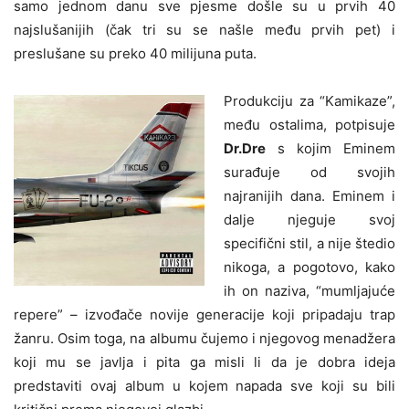
samo jednom danu sve pjesme došle su u prvih 40
najslušanijih (čak tri su se našle među prvih pet) i
preslušane su preko 40 milijuna puta.
Produkciju za “Kamikaze”,
među ostalima, potpisuje
Dr.Dre
s kojim Eminem
surađuje od svojih
najranijih dana. Eminem i
dalje njeguje svoj
specifični stil, a nije štedio
nikoga, a pogotovo, kako
ih on naziva, “mumljajuće
repere” – izvođače novije generacije koji pripadaju trap
žanru. Osim toga, na albumu čujemo i njegovog menadžera
koji mu se javlja i pita ga misli li da je dobra ideja
predstaviti ovaj album u kojem napada sve koji su bili