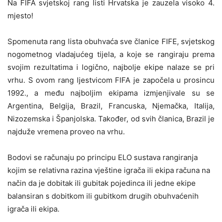
Na FIFA svjetskoj rang listi Hrvatska je zauzela visoko 4.
mjesto!
Spomenuta rang lista obuhvaća sve članice FIFE, svjetskog
nogometnog vladajućeg tijela, a koje se rangiraju prema
svojim rezultatima i logično, najbolje ekipe nalaze se pri
vrhu. S ovom rang ljestvicom FIFA je započela u prosincu
1992., a među najboljim ekipama izmjenjivale su se
Argentina, Belgija, Brazil, Francuska, Njemačka, Italija,
Nizozemska i Španjolska. Također, od svih članica, Brazil je
najduže vremena proveo na vrhu.
Bodovi se računaju po principu ELO sustava rangiranja
kojim se relativna razina vještine igrača ili ekipa računa na
način da je dobitak ili gubitak pojedinca ili jedne ekipe
balansiran s dobitkom ili gubitkom drugih obuhvaćenih
igrača ili ekipa.