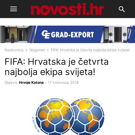
Naslovnica
Nogomet
FIFA: Hrvatska je četvrta najbolja ekipa svijeta!
FIFA: Hrvatska je četvrta
najbolja ekipa svijeta!
Objavio
Hrvoje Katona
-
17 kolovoza, 2018