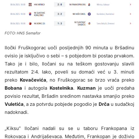
FOTO: HNS Semafor
Iločki Fruškogorac uoči posljednjih 90 minuta u Bršadinu
ovisio je isključivo o sebi – s pobjedom bi postao prvakom.
Tako je i bilo, Iločani su na teškom gostovanju slavili
rezultatom 2:4. Iako, poveli su domaći već u 3. minuti
preko
Kovačevića
, no Fruškogorac se brzo vraća preko
Bobana
i autogola
Kostelnika
.
Kuzman
je uoči predaha
povisio rezultat, Bršadin sredinom nastavka smanjio preko
Vuletića
, a za potvrdu pobjede pogodio je
Drča
u sudačkoj
nadoknadi.
„Kiksu” Iločani nadali su se u taboru Frankopana iz
Rokovaca i Andrijaševaca. Međutim, Frankopan je doživio