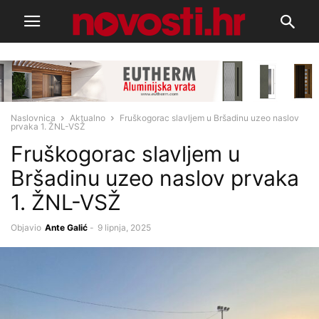
Naslovnica
Aktualno
Fruškogorac slavljem u Bršadinu uzeo naslov
prvaka 1. ŽNL-VSŽ
Fruškogorac slavljem u
Bršadinu uzeo naslov prvaka
1. ŽNL-VSŽ
Objavio
Ante Galić
-
9 lipnja, 2025