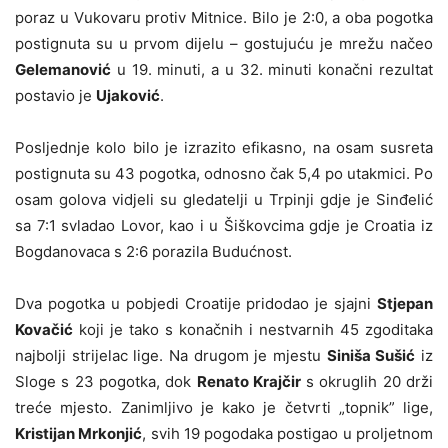
poraz u Vukovaru protiv Mitnice. Bilo je 2:0, a oba pogotka
postignuta su u prvom dijelu – gostujuću je mrežu načeo
Gelemanović
u 19. minuti, a u 32. minuti konačni rezultat
postavio je
Ujaković
.
Posljednje kolo bilo je izrazito efikasno, na osam susreta
postignuta su 43 pogotka, odnosno čak 5,4 po utakmici. Po
osam golova vidjeli su gledatelji u Trpinji gdje je Sinđelić
sa 7:1 svladao Lovor, kao i u Šiškovcima gdje je Croatia iz
Bogdanovaca s 2:6 porazila Budućnost.
Dva pogotka u pobjedi Croatije pridodao je sjajni
Stjepan
Kovačić
koji je tako s konačnih i nestvarnih 45 zgoditaka
najbolji strijelac lige. Na drugom je mjestu
Siniša Sušić
iz
Sloge s 23 pogotka, dok
Renato Krajčir
s okruglih 20 drži
treće mjesto. Zanimljivo je kako je četvrti „topnik” lige,
Kristijan Mrkonjić
, svih 19 pogodaka postigao u proljetnom