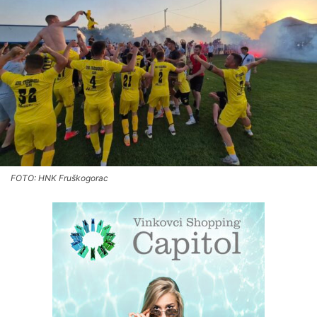
FOTO: HNK Fruškogorac