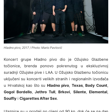
Hladno pivo, 2017 / Photo: Mario Pavlović
Koncert grupe Hladno pivo dio je Ožujsko Glazbene
točionice, brenda ponovo pokrenutog u ekskluzivnoj
suradnji Ožujske pive i LAA. U Ožujsko Glazbenu točionicu
uključeni su koncerti velikih stranih i regionalnih izvođača
u Hrvatskoj kao što su
Hladno pivo
,
Texas
,
Body Count
,
Gogol Bordello
,
Jethro Tull
,
Brkovi
,
Silente
,
Elemental
,
Soulfly
i
Cigarettes After Sex
.
Ulaznice su u prodaji po cijeni od 90 kn, dok će se na dan