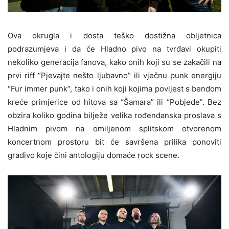
Ova okrugla i dosta teško dostižna obljetnica
podrazumjeva i da će Hladno pivo na tvrđavi okupiti
nekoliko generacija fanova, kako onih koji su se zakačili na
prvi riff “Pjevajte nešto ljubavno” ili vječnu punk energiju
“Fur immer punk”, tako i onih koji kojima povijest s bendom
kreće primjerice od hitova sa “Šamara” ili “Pobjede”. Bez
obzira koliko godina bilježe velika rođendanska proslava s
Hladnim pivom na omiljenom splitskom otvorenom
koncertnom prostoru bit će savršena prilika ponoviti
gradivo koje čini antologiju domaće rock scene.