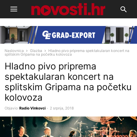
Naslovnica
Glazba
Hladno pivo priprema spektakularan koncert na
splitskim Gripama na početku kolovoza
Hladno pivo priprema
spektakularan koncert na
splitskim Gripama na početku
kolovoza
Objavio
Radio Vinkovci
-
2 srpnja, 2018