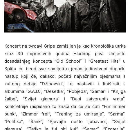
Koncert na tvrđavi Gripe zamišljen je kao kronološka utrka
kroz 30 impresivnih godina Hladnog piva. Umjesto
dosadašnjeg koncepta “Old School” i “Greatest Hits” u
Splitu će bend sve samljeti u jedan jedinstveni dugački
nastup koji će, dakako, početi najvažnijim pjesmama s
kultnog debija “Džinovski”, te nastaviti i finiširati s
albumima “G.A.D.”, “Desetka”, “Pobjeda”, “Šamar” i “Knjiga
žalbe”, “Svijet glamura” i “Dani zatvorenih vrata”.
Konkretnije raspisano to znači da će se čuti “Fur immer
punk”, “Zimmer frei”, “Trening za umiranje”, “Sarma”,
“Politika”, “Šank”, “Pjevajte nešto ljubavno”, “Svijet
glamura”, “Teško je ful biti kul”, “Šamar”, “Ezoterija”,